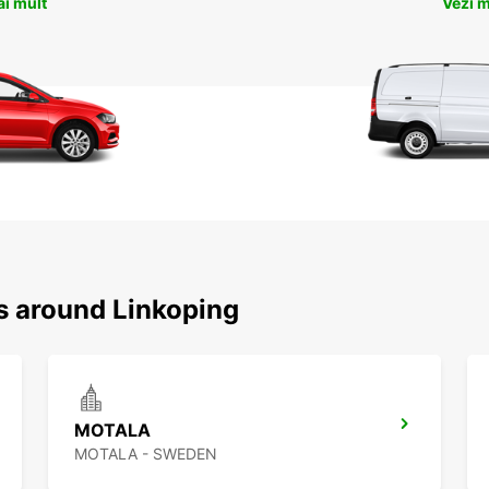
ai mult
Vezi m
ns around Linkoping
MOTALA
MOTALA - SWEDEN