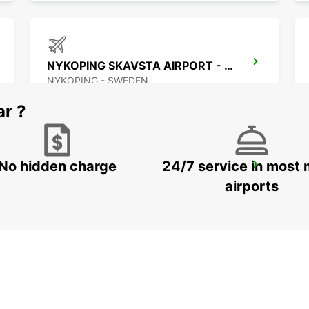
NYKOPING SKAVSTA AIRPORT - IKC*RY*
NYKOPING - SWEDEN
ar ?
No hidden charge
24/7 service in most 
OREBRO - IKC
OREBRO - SWEDEN
airports