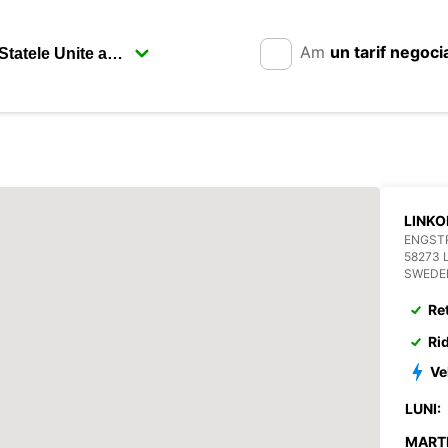
Am
un tarif negoci
LINKO
ENGST
58273 
SWEDE
Re
Ri
Ve
LUNI:
MARȚI