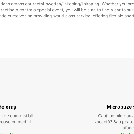
ations across car-rental-sweden/linkoping/linkoping. Whether you are l
 renting a car for a special event, you will be sure to find a car to 
ide ourselves on providing world class service, offering flexible short
de oraș
Microbuze 
m de combustibil
Cauți un microbuz
tenoase cu mediul
vacanță? Sau poate o
aface