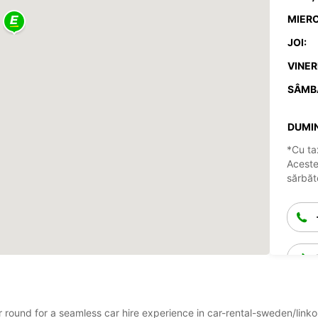
MIERC
JOI:
VINERI
SÂMB
DUMIN
*Cu ta
Aceste
sărbăto
ar round for a seamless car hire experience in car-rental-sweden/lin