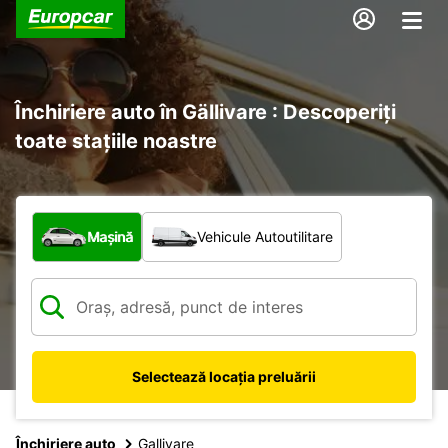
Închiriere auto în Gällivare : Descoperiți
toate stațiile noastre
Ce tip de vehicul?
Mașină
Vehicule Autoutilitare
Selectează locația preluării
Închiriere auto
Gallivare