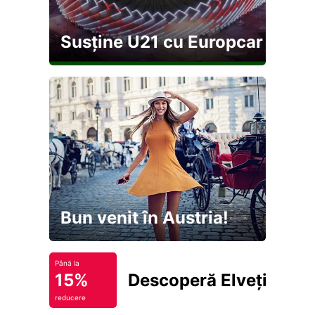
Susține U21 cu Europcar
Bun venit în Austria!
Până la
15%
Descoperă Elveția
reducere