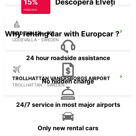
15%
Descoperă Elveția
reducere
Why renting car with Europcar ?
UDDEVALLA - IKC
UDDEVALLA - SWEDEN
24 hour roadside assistance
TROLLHATTAN VANERSBORGS AIRPORT
No hidden charge
TROLLHATTAN - SWEDEN
24/7 service in most major airports
Only new rental cars