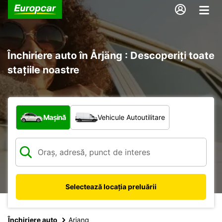
Închiriere auto în Årjäng : Descoperiți toate
stațiile noastre
Ce tip de vehicul?
Mașină
Vehicule Autoutilitare
Selectează locația preluării
Închiriere auto
Arjang