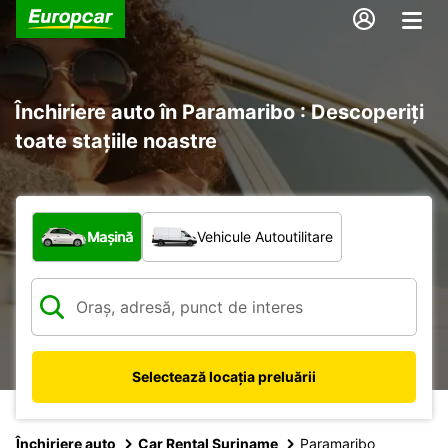
Închiriere auto în Paramaribo : Descoperiți
toate stațiile noastre
Ce tip de vehicul?
Mașină
Vehicule Autoutilitare
Selectează locația preluării
Închiriere auto
Car Rental Suriname
Paramaribo