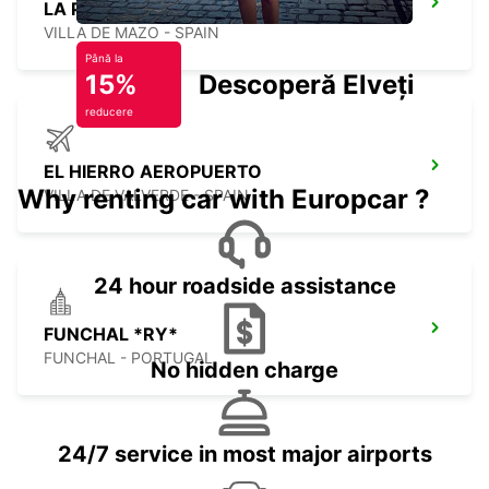
LA PALMA AIRPORT
VILLA DE MAZO - SPAIN
Până la
15%
Descoperă Elveția
reducere
EL HIERRO AEROPUERTO
Why renting car with Europcar ?
VILLA DE VALVERDE - SPAIN
24 hour roadside assistance
FUNCHAL *RY*
FUNCHAL - PORTUGAL
No hidden charge
24/7 service in most major airports