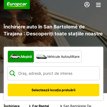
Închiriere auto în San Bartolomé de
Tirajana : Descoperiți toate stațiile noastre
Ce tip de vehicul?
Mașină
Vehicule Autoutilitare
Selectează locația preluării
Închiriere
Car Rental
San Bartolome De