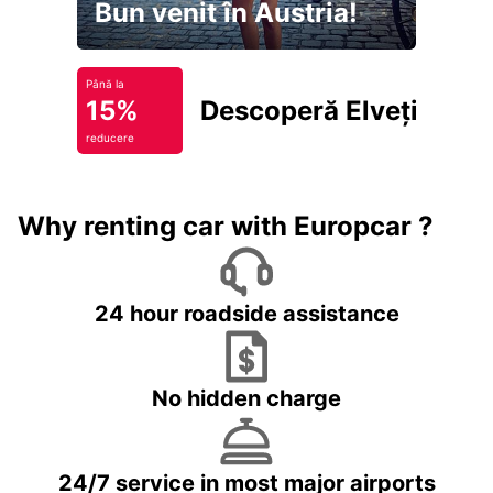
Bun venit în Austria!
Până la
15%
Descoperă Elveția
reducere
Why renting car with Europcar ?
24 hour roadside assistance
No hidden charge
24/7 service in most major airports