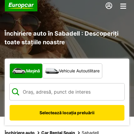
Închiriere auto în Sabadell : Descoperiți
toate stațiile noastre
Ce tip de vehicul?
Mașină
Vehicule Autoutilitare
Selectează locația preluării
Închiriere auto
Car Rental Spain
Sabadell