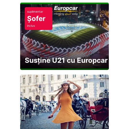
suplimentar
Șofer
inclus
Susține U21 cu Europcar