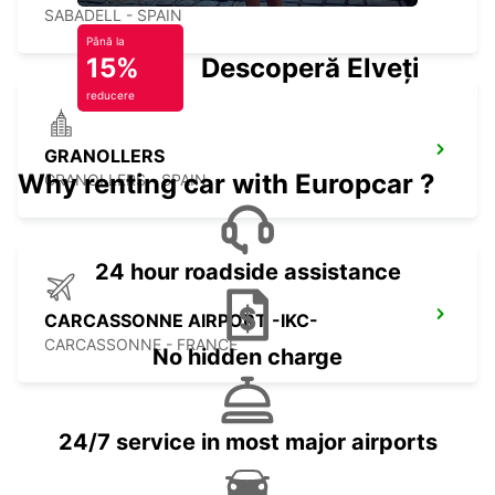
SABADELL - SPAIN
Până la
15%
Descoperă Elveția
reducere
GRANOLLERS
Why renting car with Europcar ?
GRANOLLERS - SPAIN
24 hour roadside assistance
CARCASSONNE AIRPORT -IKC-
CARCASSONNE - FRANCE
No hidden charge
24/7 service in most major airports