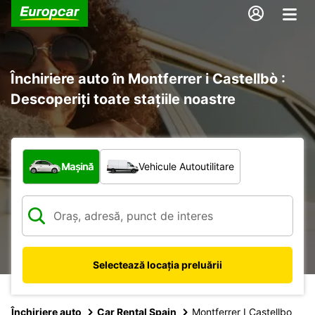
Închiriere auto în Montferrer i Castellbò :
Descoperiți toate stațiile noastre
Ce tip de vehicul?
Mașină
Vehicule Autoutilitare
Selectează locația preluării
Închiriere auto
Car Rental Spain
Montferrer I Castellbo