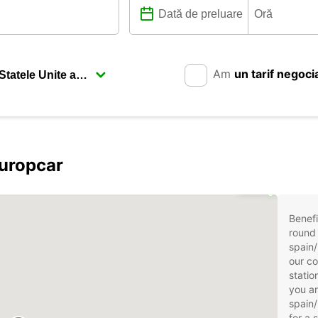
Am
un tarif negoci
Europcar
3
Benefi
round 
spain/
our co
statio
you ar
spain/
for a 