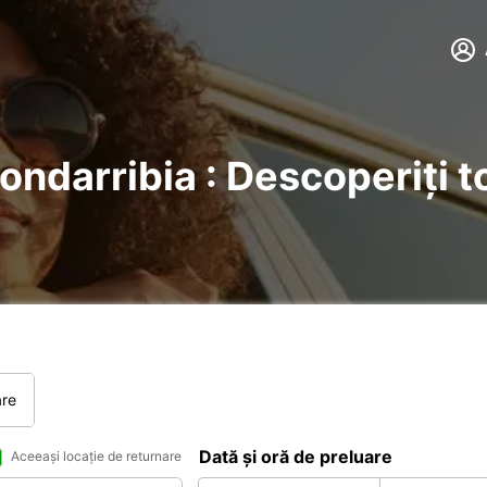
ondarribia : Descoperiți to
are
Dată și oră de preluare
Aceeași locație de returnare