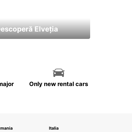
escoperă Elveția
 cele mai atractive mașini ale
astre
major
Only new rental cars
rmania
Italia