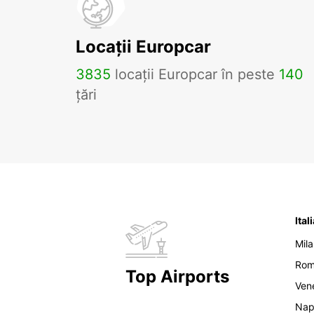
Locații Europcar
3835
locații Europcar în peste
140
țări
Ital
Mil
Ro
Top Airports
Ven
Nap