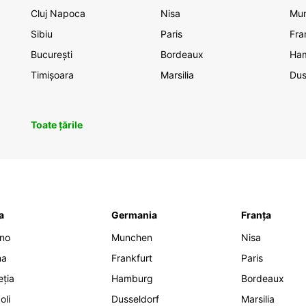
Cluj Napoca
Nisa
Mu
Sibiu
Paris
Fra
București
Bordeaux
Ha
Timișoara
Marsilia
Dus
Toate țările
ia
Germania
Franța
ano
Munchen
Nisa
ma
Frankfurt
Paris
eția
Hamburg
Bordeaux
oli
Dusseldorf
Marsilia