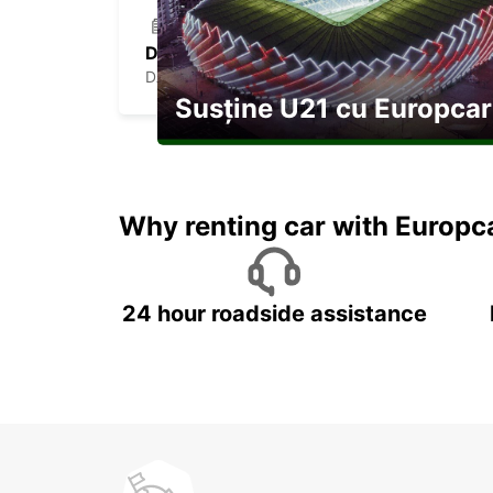
DAX DT
DAX - FRANCE
Susține U21 cu Europcar
Explorați Georgia pe durata U21
Why renting car with Europc
24 hour roadside assistance