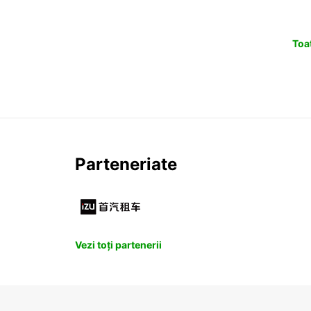
Toat
Parteneriate
Vezi toți partenerii