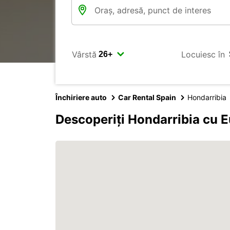
Vârstă
Locuiesc în
Închiriere auto
Car Rental Spain
Hondarribia
Descoperiți Hondarribia cu 