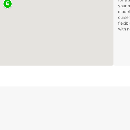
your 
models
oursel
flexib
with n