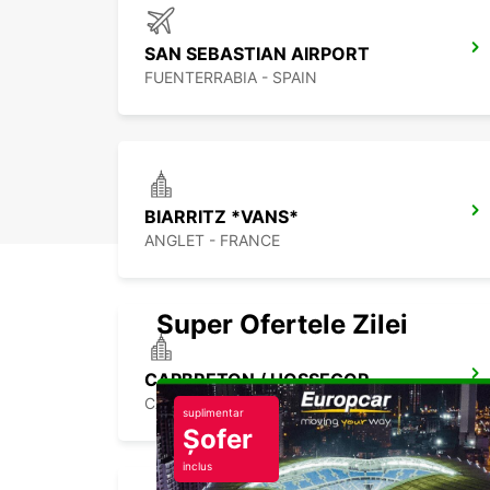
SAN SEBASTIAN AIRPORT
FUENTERRABIA - SPAIN
BIARRITZ *VANS*
ANGLET - FRANCE
Super Ofertele Zilei
CAPBRETON / HOSSEGOR
CAPBRETON - FRANCE
suplimentar
Șofer
inclus