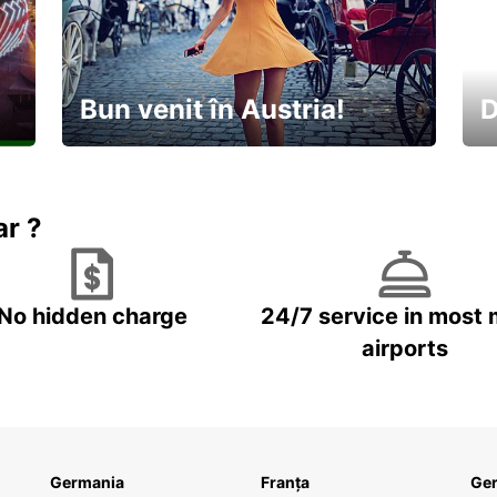
Bun venit în Austria!
D
În
Descoperiți natura și cultura
no
ar ?
No hidden charge
24/7 service in most 
airports
Germania
Franța
Ge