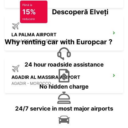
Până la
15%
Descoperă Elveția
reducere
LA PALMA AIRPORT
Why renting car with Europcar ?
VILLA DE MAZO - SPAIN
24 hour roadside assistance
AGADIR AL MASSIRA AIRPORT
AGADIR - MOROCCO
No hidden charge
24/7 service in most major airports