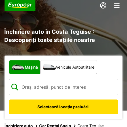
Închiriere auto în Costa Teguise :
Descoperiți toate stațiile noastre
Ce tip de vehicul?
Mașină
Vehicule Autoutilitare
Selectează locația preluării
Închiriere auto
Car Rental Spain
Costa Teguise