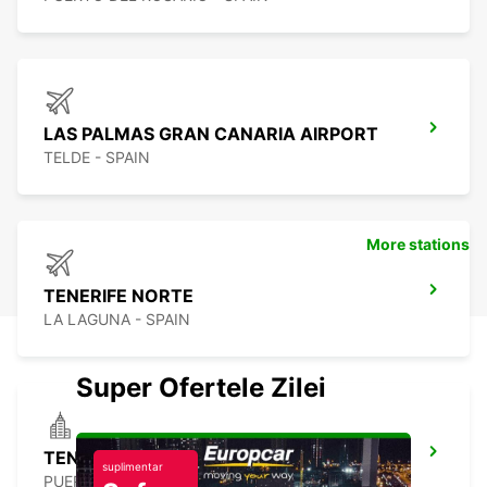
LAS PALMAS GRAN CANARIA AIRPORT
TELDE - SPAIN
More stations
TENERIFE NORTE
LA LAGUNA - SPAIN
Super Ofertele Zilei
TENERIFE PUERTO DE LA CRUZ LA PAZ
suplimentar
PUERTO DE LA CRUZ - SPAIN