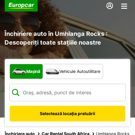
Închiriere auto în Umhlanga Rocks :
Descoperiți toate stațiile noastre
Ce tip de vehicul?
Mașină
Vehicule Autoutilitare
Selectează locația preluării
Închiriere auto
Car Rental South Africa
Umhlanga Rocks