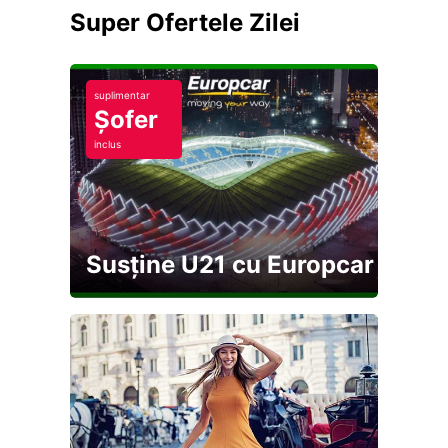
Super Ofertele Zilei
suplimentar
Șofer
inclus
Susține U21 cu Europcar