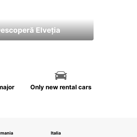
escoperă Elveția
 cele mai atractive mașini ale
astre
major
Only new rental cars
rmania
Italia