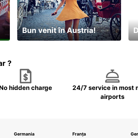
Bun venit în Austria!
D
În
Descoperiți natura și cultura
no
ar ?
No hidden charge
24/7 service in most 
airports
Germania
Franța
Ge