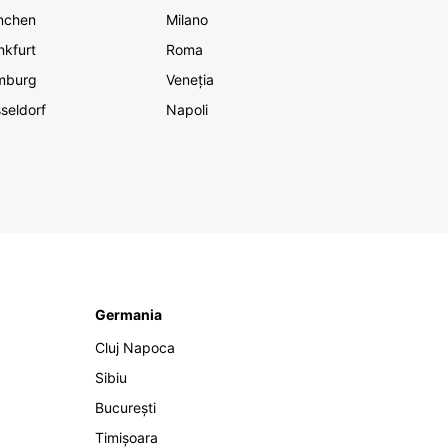
nchen
Milano
nkfurt
Roma
mburg
Veneția
seldorf
Napoli
Germania
Cluj Napoca
Sibiu
București
Timișoara