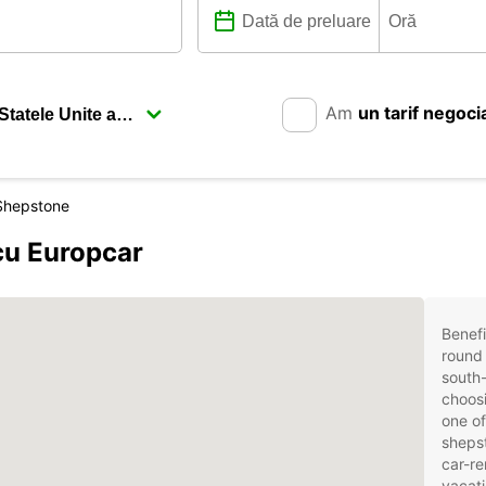
Am
un tarif negoci
Shepstone
cu Europcar
Benefi
round 
south-
choosi
one of
shepst
car-re
vacati