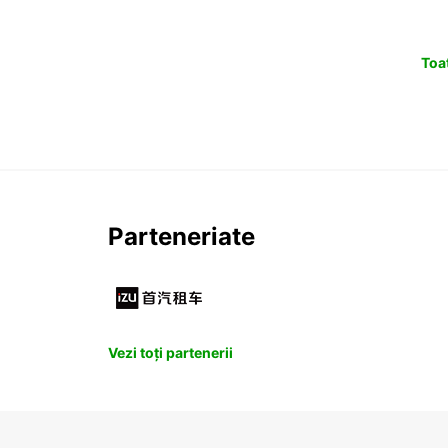
Toat
Parteneriate
Vezi toți partenerii