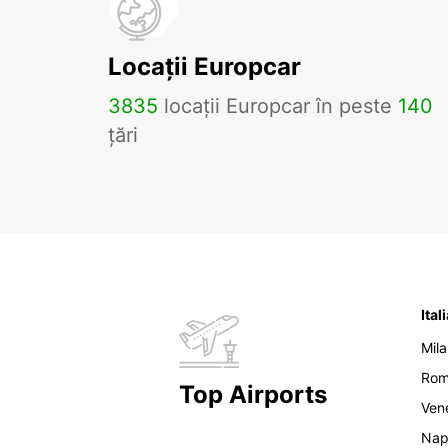
Locații Europcar
3835
locații Europcar în peste
140
țări
Ital
Mil
Ro
Top Airports
Ven
Nap