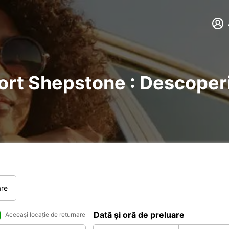
Port Shepstone : Descoperiț
are
Dată și oră de preluare
Aceeași locație de returnare