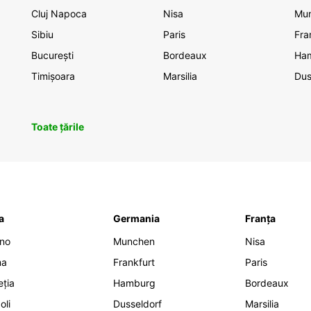
Cluj Napoca
Nisa
Mu
Sibiu
Paris
Fra
București
Bordeaux
Ha
Timișoara
Marsilia
Dus
Toate țările
ia
Germania
Franța
ano
Munchen
Nisa
ma
Frankfurt
Paris
eția
Hamburg
Bordeaux
oli
Dusseldorf
Marsilia