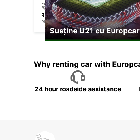
RICHARDS BAY AIRPORT
RICHARDS BAY - SOUTH AFRICA
Susține U21 cu Europcar
Explorați Georgia pe durata U21
Why renting car with Europc
24 hour roadside assistance