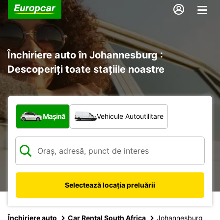
Închiriere auto în Johannesburg :
Descoperiți toate stațiile noastre
Ce tip de vehicul?
Mașină
Vehicule Autoutilitare
Selectează locația preluării
Închiriere auto
Car Rental South Africa
Johannesburg