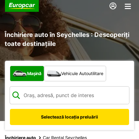
Închiriere auto în Seychelles : Descoperiți
toate destinațiile
Ce tip de vehicul?
Mașină
Vehicule Autoutilitare
Selectează locația preluării
Închiriere auto
Car Rental Seychelles