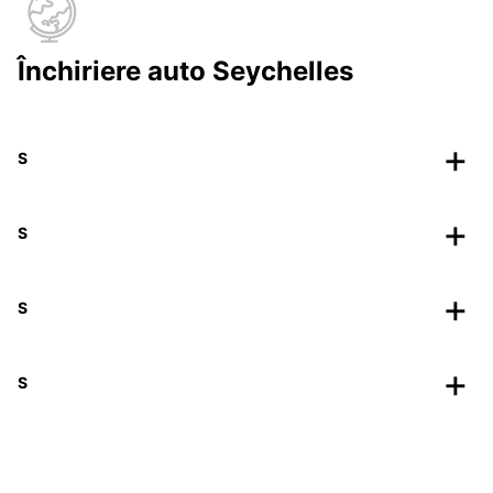
Închiriere auto Seychelles
S
S
S
S