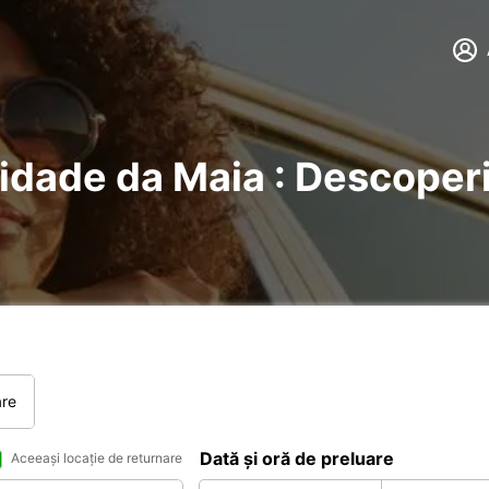
Cidade da Maia : Descoperiț
are
Dată și oră de preluare
Aceeași locație de returnare