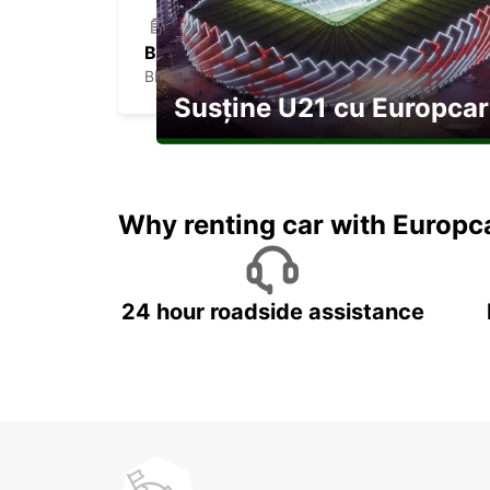
BRAGA
BRAGA - PORTUGAL
Susține U21 cu Europcar
Explorați Georgia pe durata U21
Why renting car with Europc
24 hour roadside assistance