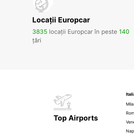
Locații Europcar
3835
locații Europcar în peste
140
țări
Ital
Mil
Ro
Top Airports
Ven
Nap