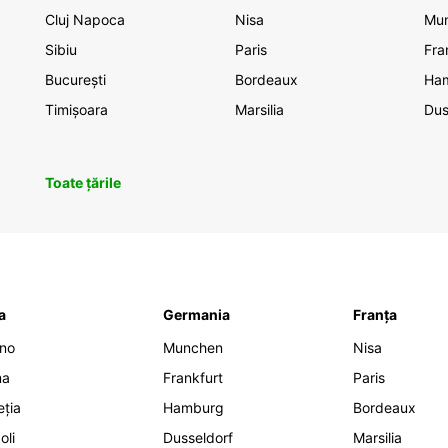
Cluj Napoca
Nisa
Mu
Sibiu
Paris
Fra
București
Bordeaux
Ha
Timișoara
Marsilia
Dus
Toate țările
ia
Germania
Franța
ano
Munchen
Nisa
ma
Frankfurt
Paris
eția
Hamburg
Bordeaux
oli
Dusseldorf
Marsilia