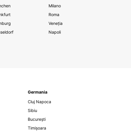
nchen
Milano
nkfurt
Roma
mburg
Veneția
seldorf
Napoli
Germania
Cluj Napoca
Sibiu
București
Timișoara