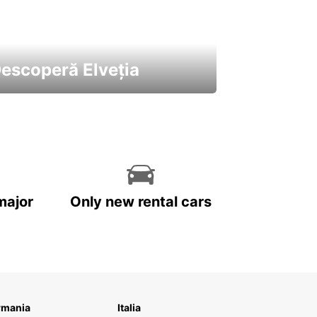
escoperă Elveția
 cele mai atractive mașini ale
astre
major
Only new rental cars
rmania
Italia