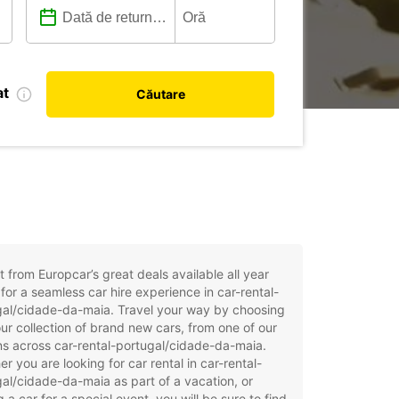
at
Căutare
t from Europcar’s great deals available all year
for a seamless car hire experience in car-rental-
gal/cidade-da-maia. Travel your way by choosing
ur collection of brand new cars, from one of our
ns across car-rental-portugal/cidade-da-maia.
r you are looking for car rental in car-rental-
al/cidade-da-maia as part of a vacation, or
g a car for a special event, you will be sure to find