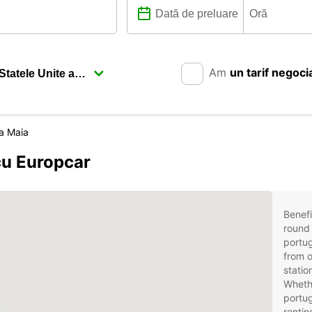
Am
un tarif negoci
a Maia
cu Europcar
Benefi
round 
portu
from o
statio
Whethe
portug
rentin