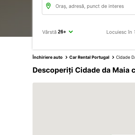
Vârstă
Locuiesc în
Închiriere auto
Car Rental Portugal
Cidade D
Descoperiți Cidade da Maia 