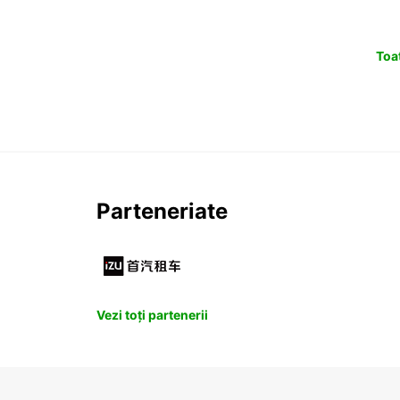
Toat
Parteneriate
Vezi toți partenerii