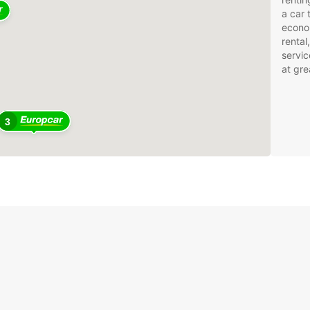
a car 
econom
rental
servic
at gre
3