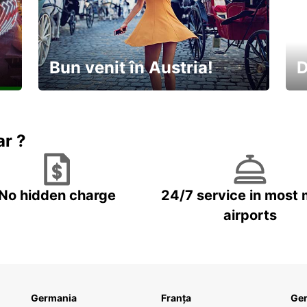
Bun venit în Austria!
D
În
Descoperiți natura și cultura
no
ar ?
No hidden charge
24/7 service in most 
airports
Germania
Franța
Ge