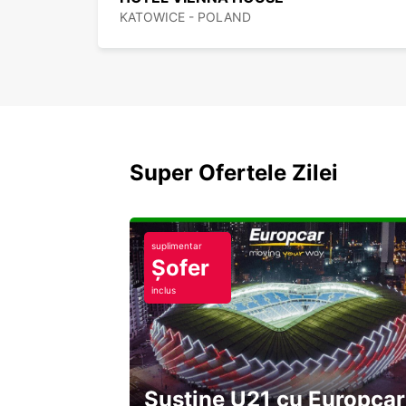
KATOWICE - POLAND
Super Ofertele Zilei
suplimentar
Șofer
inclus
Susține U21 cu Europcar