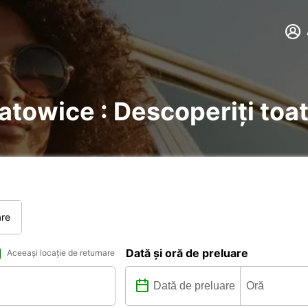
Katowice : Descoperiți toat
are
Dată și oră de preluare
Aceeași locație de returnare