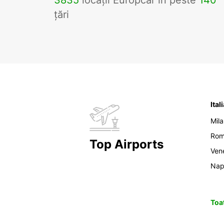
3835
locații Europcar în peste
140
țări
Ital
Mil
Ro
Top Airports
Ven
Nap
Toat