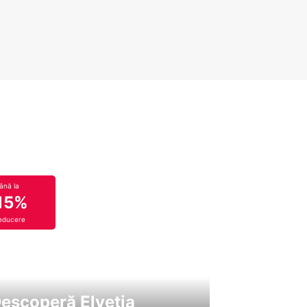
ână la
15%
educere
escoperă Elveția