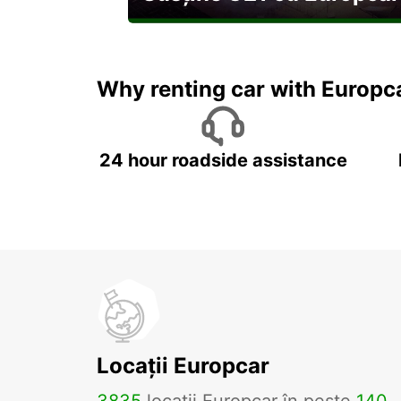
Explorați Georgia pe durata U21
Why renting car with Europc
24 hour roadside assistance
Locații Europcar