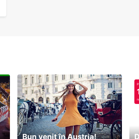
P
r
Bun venit în Austria!
D