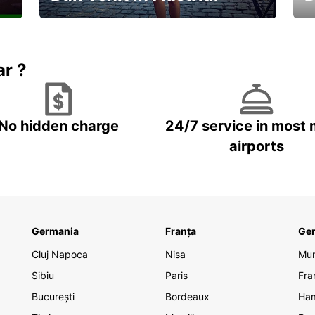
În
Descoperiți natura și cultura
no
ar ?
No hidden charge
24/7 service in most 
airports
Germania
Franța
Ge
Cluj Napoca
Nisa
Mu
Sibiu
Paris
Fra
București
Bordeaux
Ha