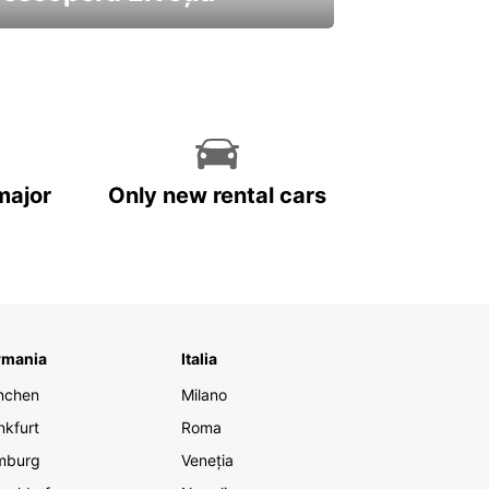
 cele mai atractive mașini ale
astre
major
Only new rental cars
rmania
Italia
nchen
Milano
nkfurt
Roma
mburg
Veneția