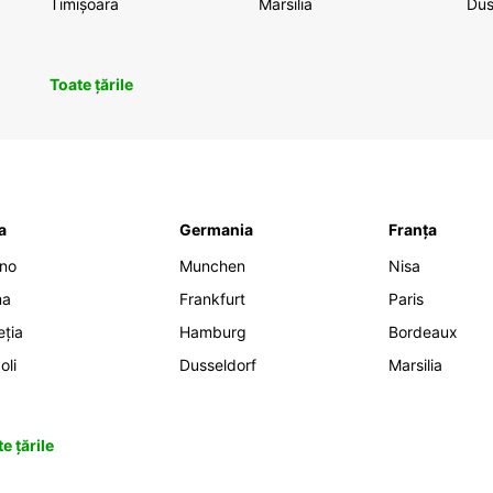
Timișoara
Marsilia
Dus
Toate țările
ia
Germania
Franța
ano
Munchen
Nisa
ma
Frankfurt
Paris
eția
Hamburg
Bordeaux
oli
Dusseldorf
Marsilia
e țările