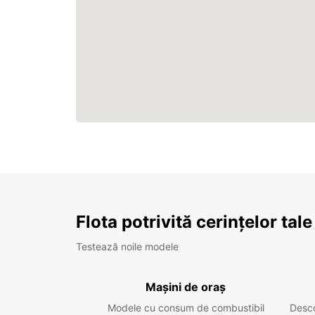
Flota potrivită cerințelor tale
Testează noile modele
Mașini de oraș
Modele cu consum de combustibil
Desc