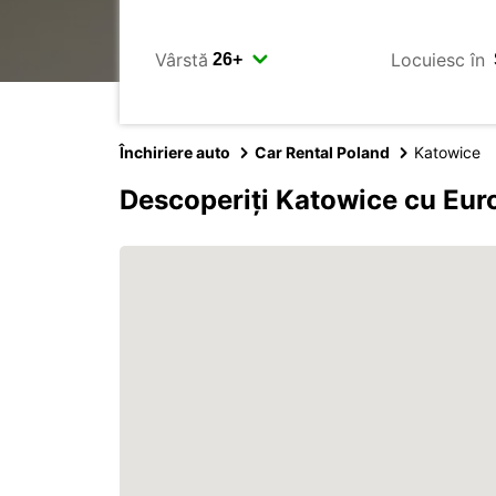
Vârstă
Locuiesc în
Închiriere auto
Car Rental Poland
Katowice
Descoperiți Katowice cu Eur