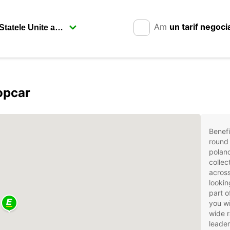
Am
un tarif negoci
opcar
Benefi
round 
poland
collec
across
lookin
part o
you wi
wide r
leader