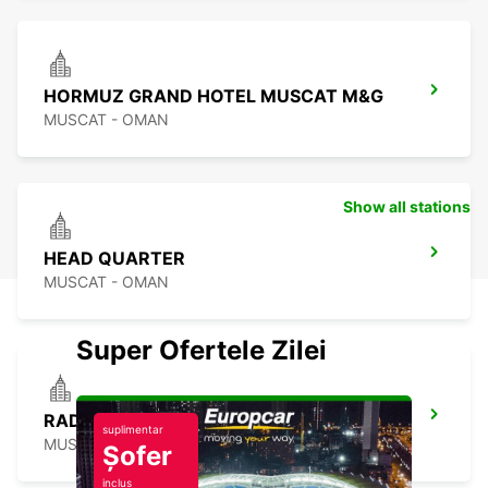
HORMUZ GRAND HOTEL MUSCAT M&G
MUSCAT - OMAN
Show all stations
HEAD QUARTER
MUSCAT - OMAN
Super Ofertele Zilei
RADISSON BLU - AL KHUWAIR M&G
suplimentar
MUSCAT - OMAN
Șofer
inclus