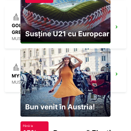
GOLDEN TULIP MUSCAT MEET AND
GREET
Susține U21 cu Europcar
MUSCAT - OMAN
MYSK AL MOUJ BY SHAZA HOTEL M&G
MUSCAT - OMAN
Bun venit în Austria!
Până la