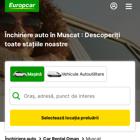
Închiriere auto în Muscat : Descoperiți
toate stațiile noastre
Ce tip de vehicul?
Mașină
Vehicule Autoutilitare
Selectează locația preluării
Închiriere auto
Car Rental Oman
Muscat