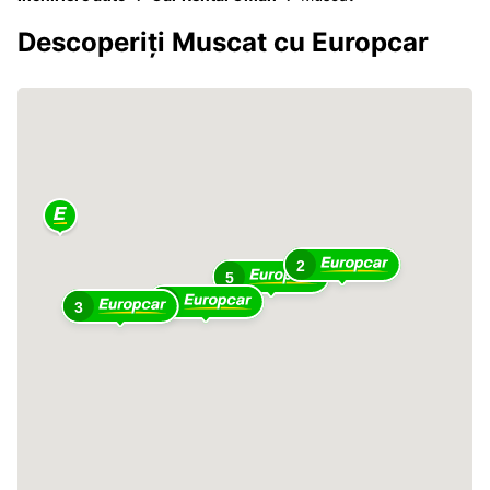
Descoperiți Muscat cu Europcar
2
5
8
3