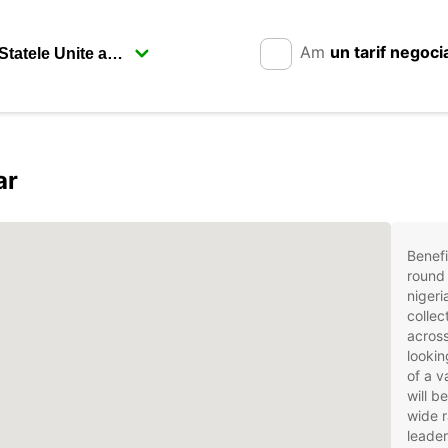
Am
un tarif negoci
ar
Benefi
round 
nigeri
collec
across
lookin
of a v
will b
wide r
leader