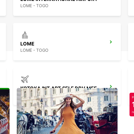
LOME - TOGO
LOME
LOME - TOGO
KOTOKA INT APT SELF DRV MEET GREET
ACCRA - GHANA
P
r