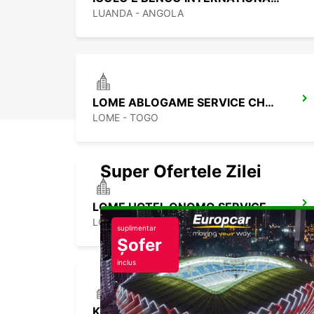
LUANDA - ANGOLA
LOME ABLOGAME SERVICE CHAUFFEUR
LOME - TOGO
Super Ofertele Zilei
LOME HOTEL ONOMO SERVICE CHAUFFEUR
LOME - TOGO
suplimentar
Șofer
inclus
KARS