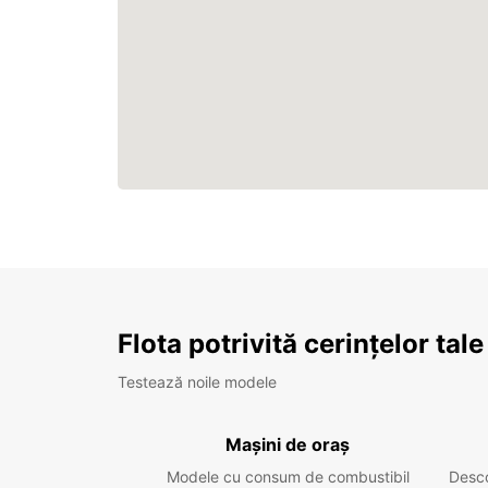
Flota potrivită cerințelor tale
Testează noile modele
Mașini de oraș
Modele cu consum de combustibil
Desc