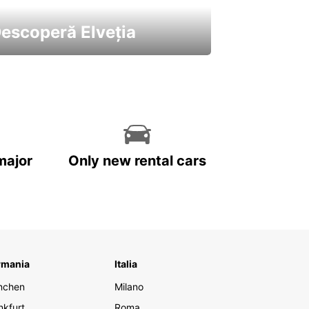
escoperă Elveția
 cele mai atractive mașini ale
astre
major
Only new rental cars
rmania
Italia
nchen
Milano
nkfurt
Roma