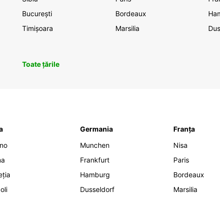
București
Bordeaux
Ha
Timișoara
Marsilia
Dus
Toate țările
ia
Germania
Franța
ano
Munchen
Nisa
ma
Frankfurt
Paris
eția
Hamburg
Bordeaux
oli
Dusseldorf
Marsilia