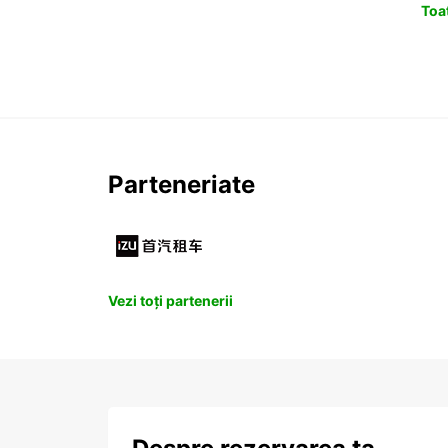
Toat
Parteneriate
Vezi toți partenerii