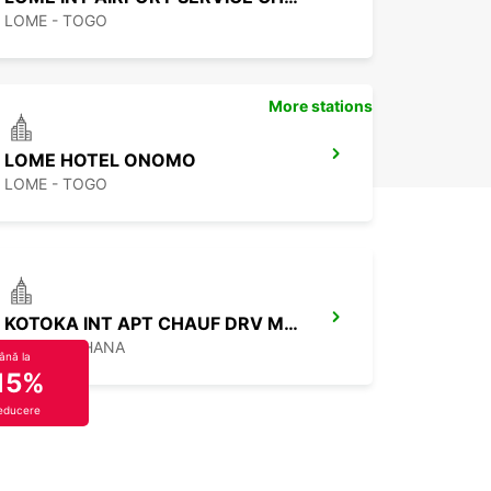
LOME - TOGO
More stations
LOME HOTEL ONOMO
LOME - TOGO
KOTOKA INT APT CHAUF DRV MEET GREET
ACCRA - GHANA
ână la
15%
educere