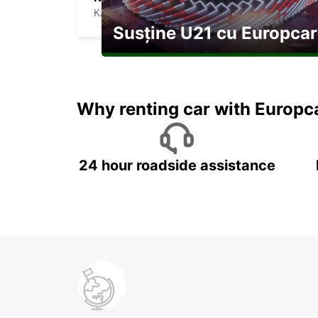
KARS - TURKEY
Susține U21 cu Europcar
Explorați Georgia pe durata U21
Why renting car with Europc
24 hour roadside assistance