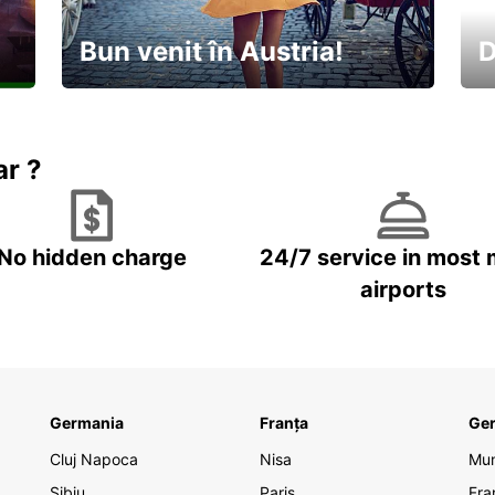
Bun venit în Austria!
D
În
Descoperiți natura și cultura
no
ar ?
No hidden charge
24/7 service in most 
airports
Germania
Franța
Ge
Cluj Napoca
Nisa
Mu
Sibiu
Paris
Fra