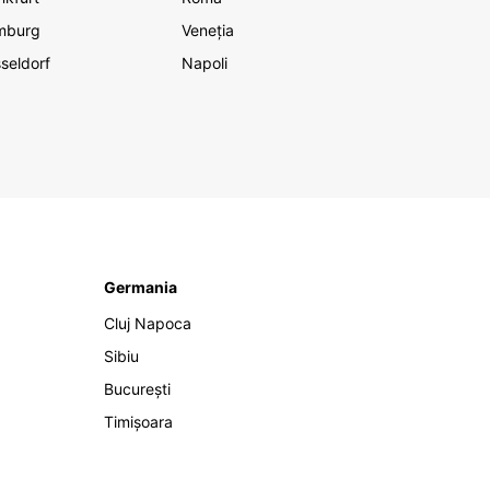
mburg
Veneția
seldorf
Napoli
Germania
Cluj Napoca
Sibiu
București
Timișoara