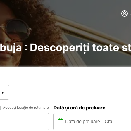
Abuja : Descoperiți toate st
are
Dată și oră de preluare
Aceeași locație de returnare