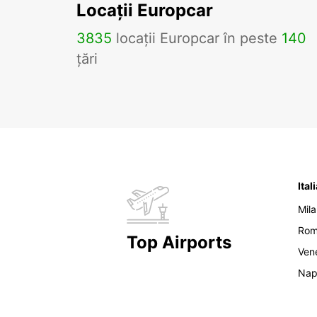
Locații Europcar
3835
locații Europcar în peste
140
țări
Ital
Mil
Ro
Top Airports
Ven
Nap