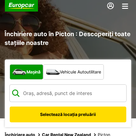
Închiriere auto în Picton : Descoperiți toate
stațiile noastre
Ce tip de vehicul?
Mașină
Vehicule Autoutilitare
Selectează locația preluării
Închiriere auto
Car Rental New Zealand
Picton