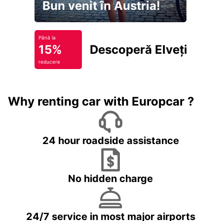
Bun venit în Austria!
Până la
15%
Descoperă Elveția
reducere
Why renting car with Europcar ?
24 hour roadside assistance
No hidden charge
24/7 service in most major airports