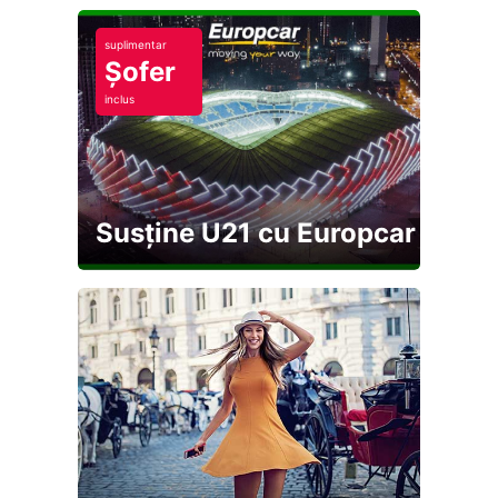
suplimentar
Șofer
inclus
Susține U21 cu Europcar