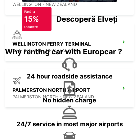
WELLINGTON - NEW ZEALAND
Până la
15%
Descoperă Elveția
reducere
WELLINGTON FERRY TERMINAL
Why renting car with Europcar ?
WELLINGTON - NEW ZEALAND
24 hour roadside assistance
PALMERSTON NORTH AIRPORT
PALMERSTON NORTH - NEW ZEALAND
No hidden charge
24/7 service in most major airports