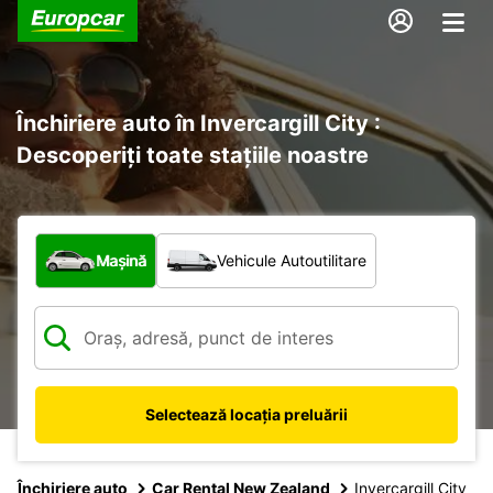
Închiriere auto în Invercargill City :
Descoperiți toate stațiile noastre
Ce tip de vehicul?
Mașină
Vehicule Autoutilitare
Selectează locația preluării
Închiriere auto
Car Rental New Zealand
Invercargill City