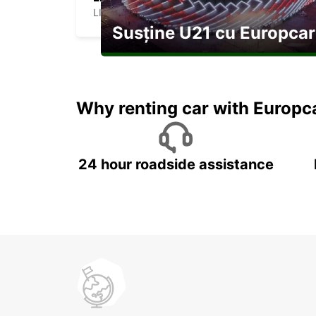
LILONGWE - MALAWI
Susține U21 cu Europcar
Explorați Georgia pe durata U21
Why renting car with Europc
24 hour roadside assistance