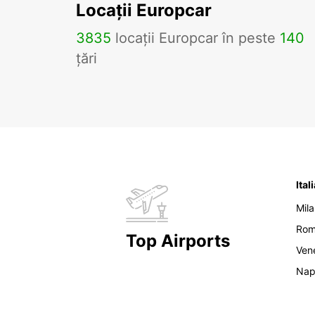
Locații Europcar
3835
locații Europcar în peste
140
țări
Ital
Mil
Ro
Top Airports
Ven
Nap