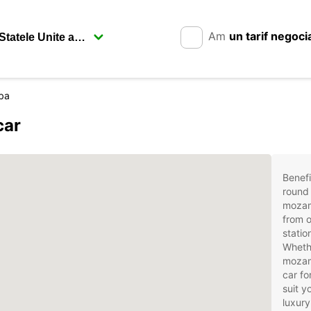
Am
un tarif negoci
ba
car
Benefi
round 
mozam
from o
stati
Whethe
mozamb
car fo
suit 
luxury