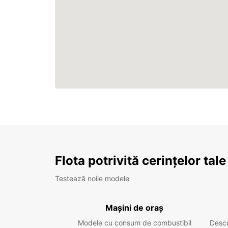
Flota potrivită cerințelor tale
Testează noile modele
Mașini de oraș
Modele cu consum de combustibil
Desc