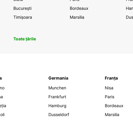
București
Bordeaux
Ha
Timișoara
Marsilia
Dus
Toate țările
ia
Germania
Franța
ano
Munchen
Nisa
ma
Frankfurt
Paris
eția
Hamburg
Bordeaux
oli
Dusseldorf
Marsilia