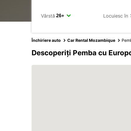
Vârstă
Locuiesc în
Închiriere auto
Car Rental Mozambique
Pem
Descoperiți Pemba cu Europ