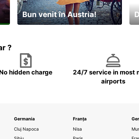
Bun venit în Austria!
D
În
Descoperiți natura și cultura
no
ar ?
No hidden charge
24/7 service in most 
airports
Germania
Franța
Ge
Cluj Napoca
Nisa
Mu
Sibiu
Paris
Fra