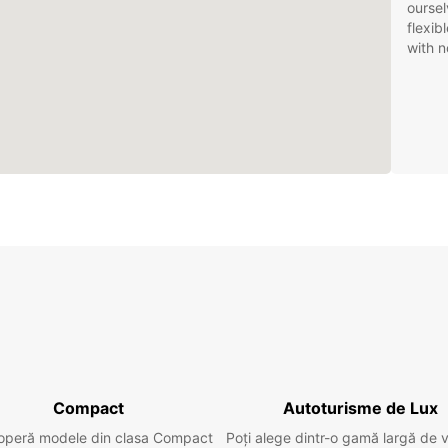
oursel
flexib
with n
Compact
Autoturisme de Lux
operă modele din clasa Compact
Poți alege dintr-o gamă largă de 