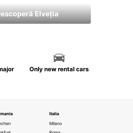
escoperă Elveția
 cele mai atractive mașini ale
astre
major
Only new rental cars
rmania
Italia
nchen
Milano
nkfurt
Roma