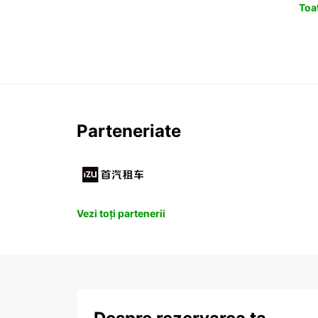
Toat
Parteneriate
Vezi toți partenerii