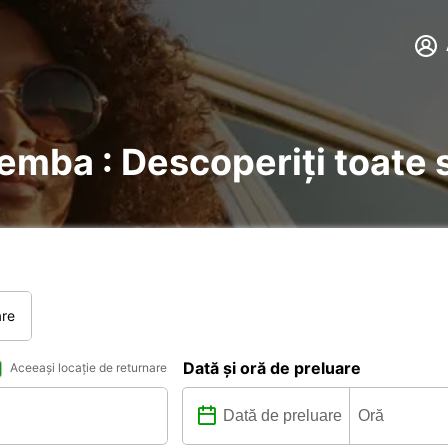
Pemba : Descoperiți toate s
are
Dată și oră de preluare
Aceeași locație de returnare