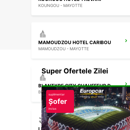
KOUNGOU - MAYOTTE
MAMOUDZOU HOTEL CARIBOU
MAMOUDZOU - MAYOTTE
Super Ofertele Zilei
BLANTYRE CITY CHAUFFEUR DRIVE
BLANTYRE - MALAWI
suplimentar
Șofer
inclus
LILONGWE INT AIRPORT SELF DRIVE