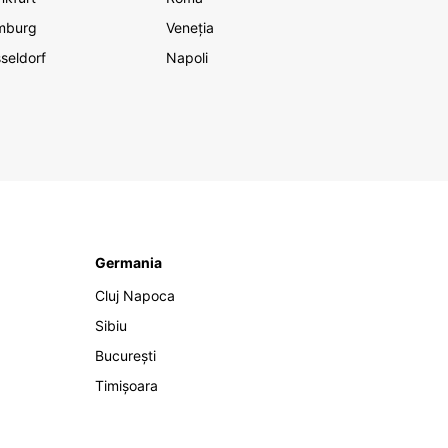
mburg
Veneția
seldorf
Napoli
Germania
Cluj Napoca
Sibiu
București
Timișoara