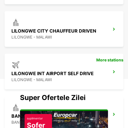
LILONGWE CITY CHAUFFEUR DRIVEN
LILONGWE - MALAWI
More stations
LILONGWE INT AIRPORT SELF DRIVE
LILONGWE - MALAWI
Super Ofertele Zilei
BANDRELE HOTEL SAKOULI
suplimentar
BANDRELE - MAYOTTE
Șofer