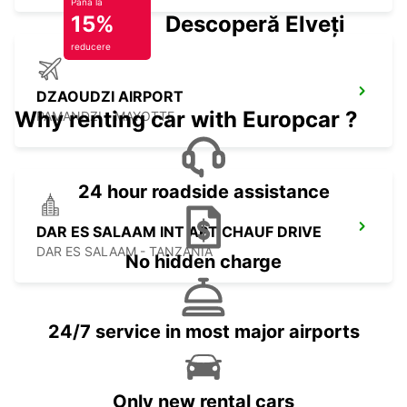
Până la
15%
Descoperă Elveția
reducere
DZAOUDZI AIRPORT
Why renting car with Europcar ?
PAMANDZI - MAYOTTE
24 hour roadside assistance
DAR ES SALAAM INT APT CHAUF DRIVE
DAR ES SALAAM - TANZANIA
No hidden charge
24/7 service in most major airports
Only new rental cars