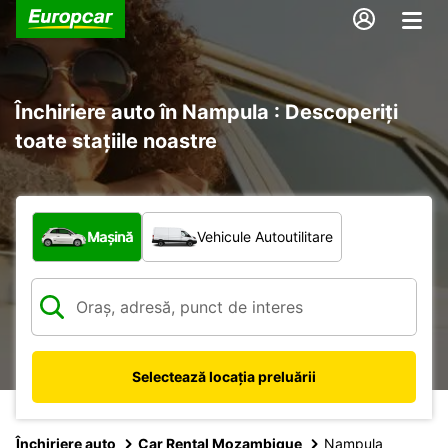
Închiriere auto în Nampula : Descoperiți
toate stațiile noastre
Ce tip de vehicul?
Mașină
Vehicule Autoutilitare
Selectează locația preluării
Închiriere auto
Car Rental Mozambique
Nampula