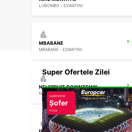
LUBOMBO - ESWATINI
MBABANE
MBABANE - ESWATINI
Super Ofertele Zilei
NELSPRUIT DOWNTOWN
NELSPRUIT - SOUTH AFRICA
suplimentar
Șofer
inclus
HOEDSPRUIT