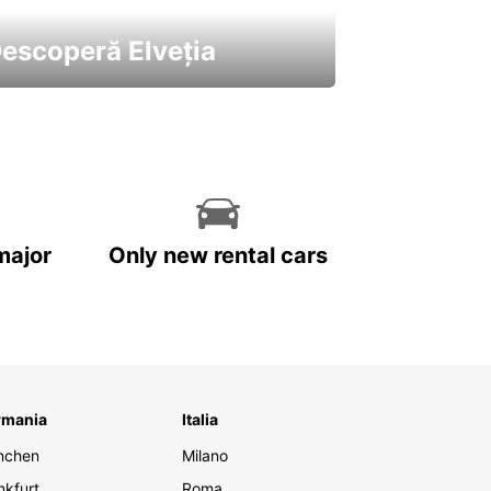
escoperă Elveția
 cele mai atractive mașini ale
astre
major
Only new rental cars
rmania
Italia
nchen
Milano
nkfurt
Roma