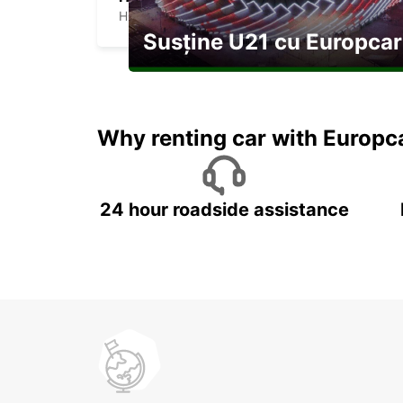
HOEDSPRUIT - SOUTH AFRICA
Susține U21 cu Europcar
Explorați Georgia pe durata U21
Why renting car with Europc
24 hour roadside assistance