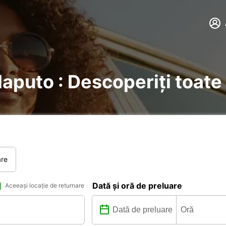
Maputo : Descoperiți toate 
are
Dată și oră de preluare
Aceeași locație de returnare