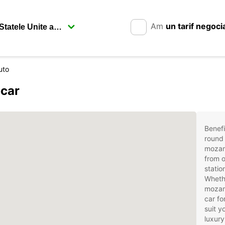
Am
un tarif negoci
uto
pcar
Benefi
round 
mozam
from o
stati
Whethe
mozamb
car fo
suit 
luxury