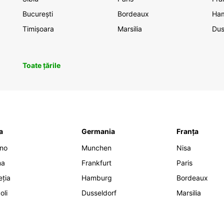
București
Bordeaux
Ha
Timișoara
Marsilia
Dus
Toate țările
ia
Germania
Franța
ano
Munchen
Nisa
ma
Frankfurt
Paris
eția
Hamburg
Bordeaux
oli
Dusseldorf
Marsilia