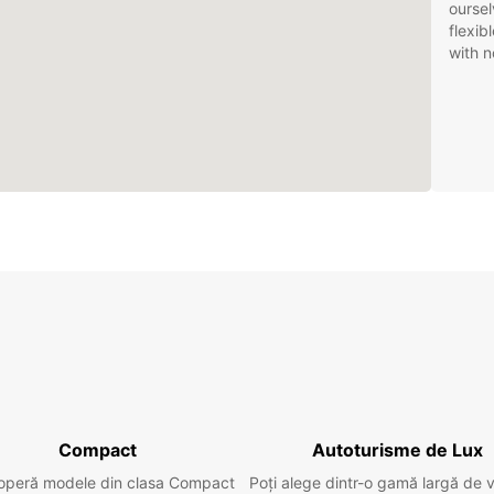
oursel
flexib
with n
Compact
Autoturisme de Lux
operă modele din clasa Compact
Poți alege dintr-o gamă largă de 