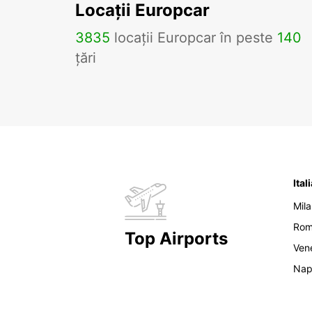
Locații Europcar
3835
locații Europcar în peste
140
țări
Ital
Mil
Ro
Top Airports
Ven
Nap