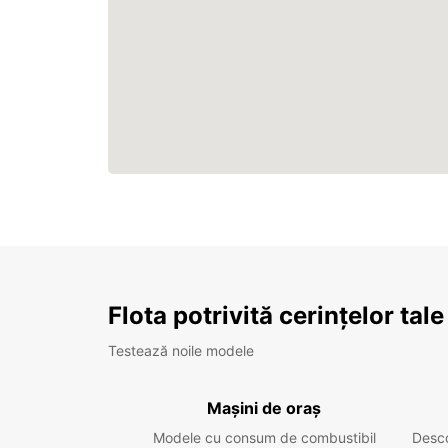
Flota potrivită cerințelor tale
Testează noile modele
Mașini de oraș
Modele cu consum de combustibil
Desc