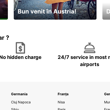
Bun venit în Austria!
D
În
Descoperiți natura și cultura
no
ar ?
No hidden charge
24/7 service in most 
airports
Germania
Franța
Ge
Cluj Napoca
Nisa
Mu
Sibiu
Paris
Fra