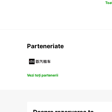
Toat
Parteneriate
Vezi toți partenerii