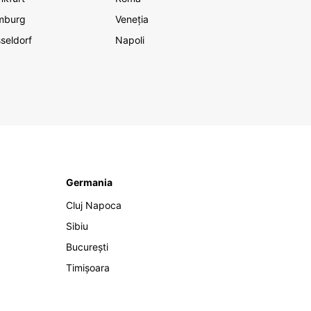
mburg
Veneția
seldorf
Napoli
Germania
Cluj Napoca
Sibiu
București
Timișoara