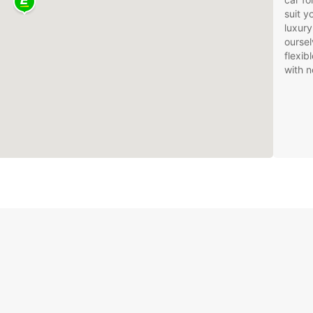
suit 
luxury
oursel
flexib
with n