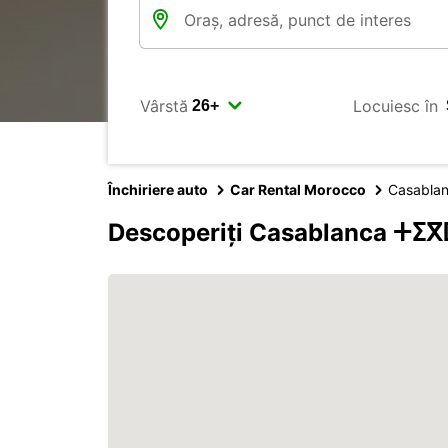
Vârstă
Locuiesc în
Închiriere auto
Car Rental Morocco
Casabla