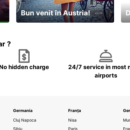
Bun venit în Austria!
D
În
Descoperiți natura și cultura
no
ar ?
No hidden charge
24/7 service in most 
airports
Germania
Franța
Ge
Cluj Napoca
Nisa
Mu
Sibiu
Paris
Fra