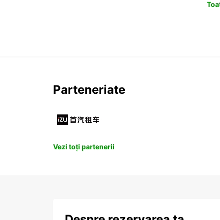
Toat
Parteneriate
Vezi toți partenerii
Despre rezervarea ta