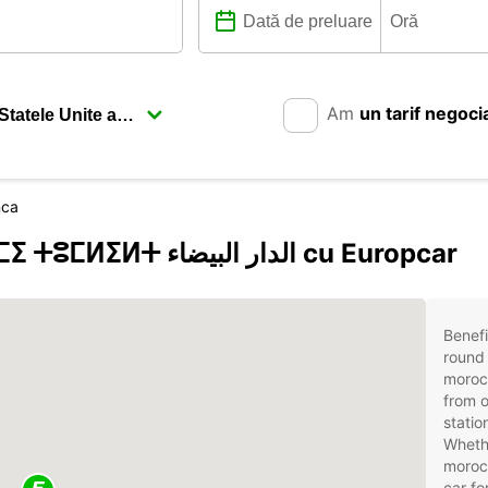
Am
un tarif negoci
nca
Descoperiți Casablanca ⵜⵉⴳⵎⵉ ⵜⵓⵎⵍⵉⵍⵜ الدار البيضاء cu Europcar
Benefi
round 
moroc
from o
statio
Whethe
morocc
car fo