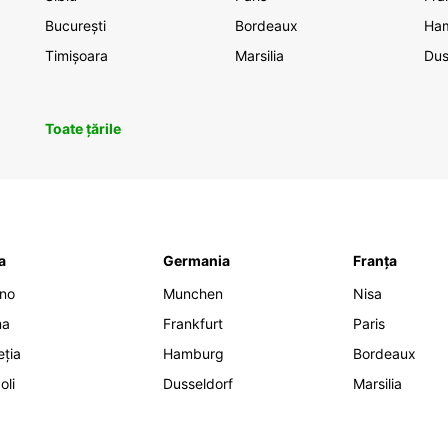
București
Bordeaux
Ha
Timișoara
Marsilia
Dus
Toate țările
ia
Germania
Franța
ano
Munchen
Nisa
ma
Frankfurt
Paris
eția
Hamburg
Bordeaux
oli
Dusseldorf
Marsilia