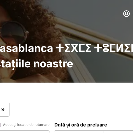
blanca ⵜⵉⴳⵎⵉ ⵜⵓⵎⵍⵉⵍⵜ دار البيضاء
tațiile noastre
are
Dată și oră de preluare
Aceeași locație de returnare