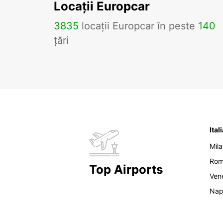
Locații Europcar
3835
locații Europcar în peste
140
țări
Ital
Mil
Ro
Top Airports
Ven
Nap