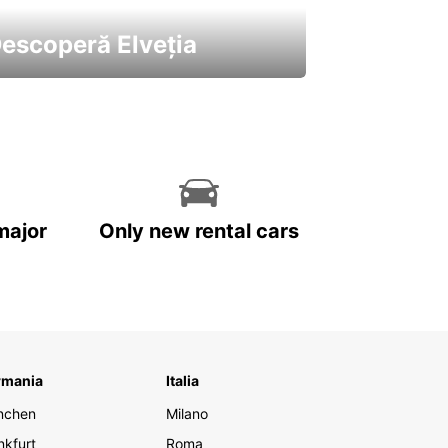
escoperă Elveția
 cele mai atractive mașini ale
astre
major
Only new rental cars
rmania
Italia
nchen
Milano
nkfurt
Roma