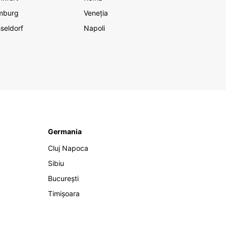
mburg
Veneția
seldorf
Napoli
Germania
Cluj Napoca
Sibiu
București
Timișoara