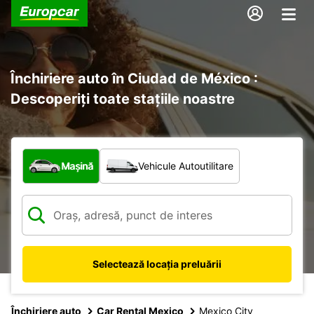
Închiriere auto în Ciudad de México :
Descoperiți toate stațiile noastre
Ce tip de vehicul?
Mașină
Vehicule Autoutilitare
Selectează locația preluării
Închiriere auto
Car Rental Mexico
Mexico City