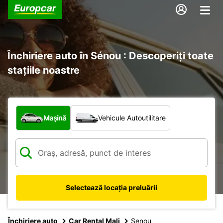
Închiriere auto în Sénou : Descoperiți toate
stațiile noastre
Ce tip de vehicul?
Mașină
Vehicule Autoutilitare
Selectează locația preluării
Închiriere auto
Car Rental Mali
Senou