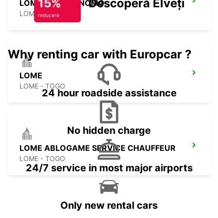
15%
Descoperă Elveția
LOME HOTEL ONOMO
LOME - TOGO
reducere
Why renting car with Europcar ?
LOME
LOME - TOGO
24 hour roadside assistance
No hidden charge
LOME ABLOGAME SERVICE CHAUFFEUR
LOME - TOGO
24/7 service in most major airports
Only new rental cars