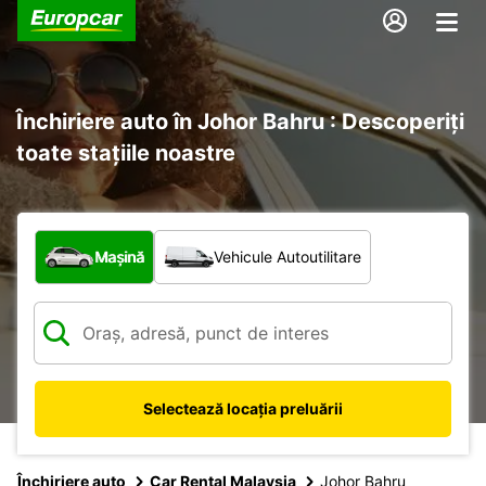
Închiriere auto în Johor Bahru : Descoperiți
toate stațiile noastre
Ce tip de vehicul?
Mașină
Vehicule Autoutilitare
Selectează locația preluării
Închiriere auto
Car Rental Malaysia
Johor Bahru