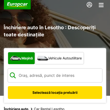
Închiriere auto în Lesotho : Descoperiți
toate destinațiile
Ce tip de vehicul?
Mașină
Vehicule Autoutilitare
Selectează locația preluării
Închiriere auto
Car Rental Lesotho