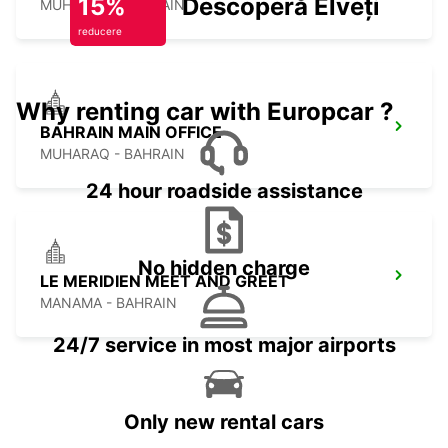
15%
Descoperă Elveția
MUHARAQ - BAHRAIN
reducere
Why renting car with Europcar ?
BAHRAIN MAIN OFFICE
MUHARAQ - BAHRAIN
24 hour roadside assistance
No hidden charge
LE MERIDIEN MEET AND GREET
MANAMA - BAHRAIN
24/7 service in most major airports
Only new rental cars