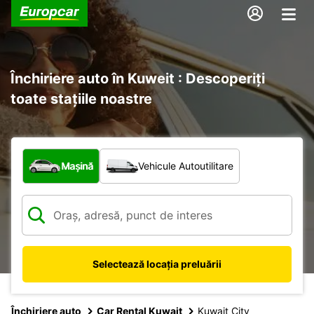
Închiriere auto în Kuweit : Descoperiți
toate stațiile noastre
Ce tip de vehicul?
Mașină
Vehicule Autoutilitare
Selectează locația preluării
Închiriere auto
Car Rental Kuwait
Kuwait City