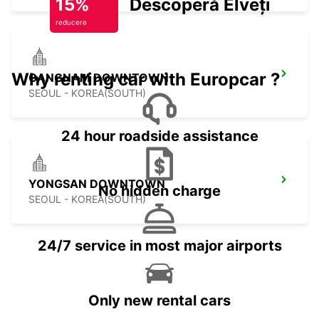
15%
Descoperă Elveția
reducere
Why renting car with Europcar ?
GANGNAM DOWNTOWN
SEOUL - KOREA(SOUTH)
24 hour roadside assistance
YONGSAN DOWNTOWN
No hidden charge
SEOUL - KOREA(SOUTH)
24/7 service in most major airports
Only new rental cars