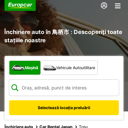
Închiriere auto în 鳥栖市 : Descoperiți toate
stațiile noastre
Ce tip de vehicul?
Mașină
Vehicule Autoutilitare
Selectează locația preluării
Închiriere auto
Car Rental Japan
Tosu