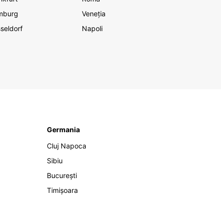
mburg
Veneția
seldorf
Napoli
Germania
Cluj Napoca
Sibiu
București
Timișoara