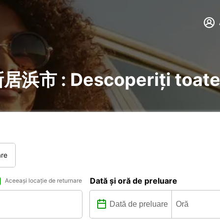
 新居浜市 : Descoperiți toate 
are
Dată și oră de preluare
Aceeași locație de returnare