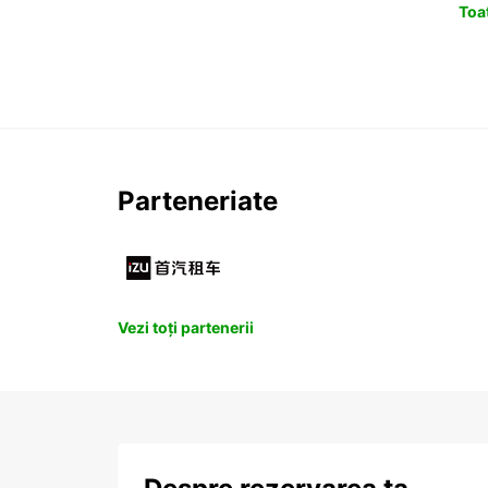
Toat
Parteneriate
Vezi toți partenerii