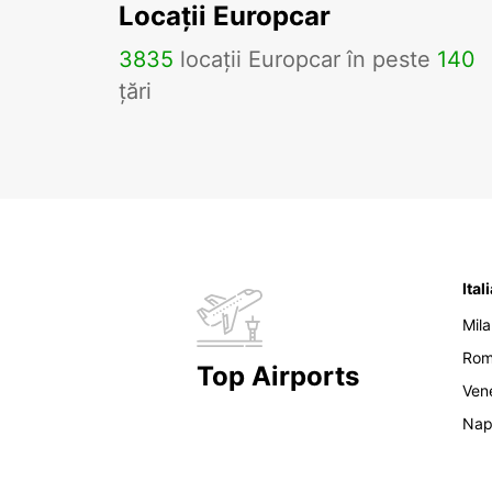
Locații Europcar
3835
locații Europcar în peste
140
țări
Ital
Mil
Ro
Top Airports
Ven
Nap