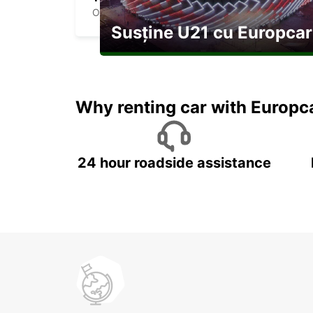
OTA KU - JAPAN
Susține U21 cu Europcar
Explorați Georgia pe durata U21
Why renting car with Europc
24 hour roadside assistance