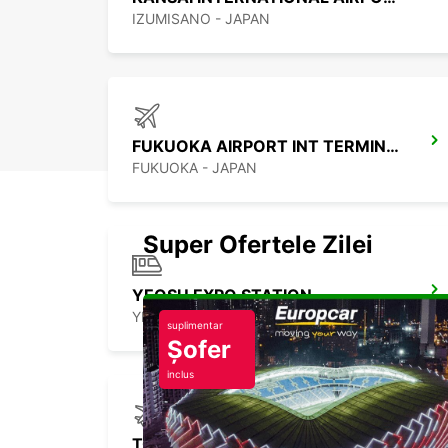
IZUMISANO - JAPAN
FUKUOKA AIRPORT INT TERMINAL
FUKUOKA - JAPAN
Super Ofertele Zilei
YEOSU EXPO STATION
YEOSU - KOREA(SOUTH)
suplimentar
Șofer
inclus
TOKYO INTERNATIONAL AIRPORT