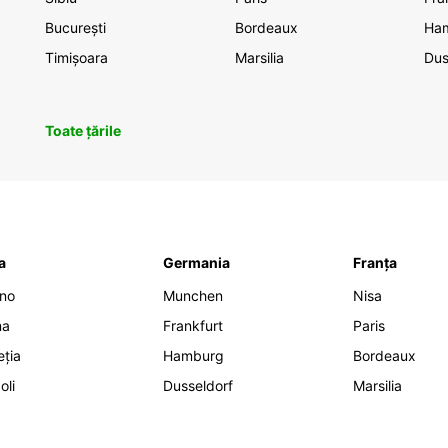
București
Bordeaux
Ha
Timișoara
Marsilia
Dus
Toate țările
ia
Germania
Franța
ano
Munchen
Nisa
ma
Frankfurt
Paris
eția
Hamburg
Bordeaux
oli
Dusseldorf
Marsilia