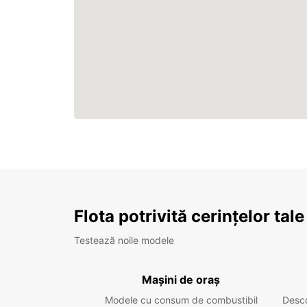
Flota potrivită cerințelor tale
Testează noile modele
Mașini de oraș
Modele cu consum de combustibil
Desc