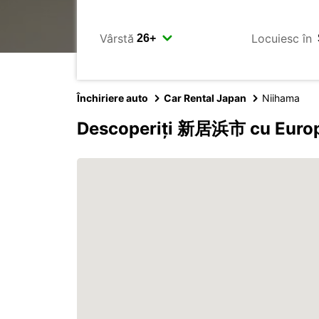
Vârstă
Locuiesc în
Închiriere auto
Car Rental Japan
Niihama
Descoperiți 新居浜市 cu Euro