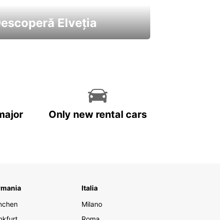
escoperă Elveția
 cele mai atractive mașini ale
astre
major
Only new rental cars
rmania
Italia
nchen
Milano
nkfurt
Roma