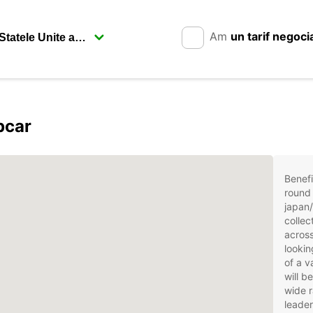
Am
un tarif negoci
pcar
Benefi
round 
japan/
collec
across
lookin
of a v
will b
wide r
leader