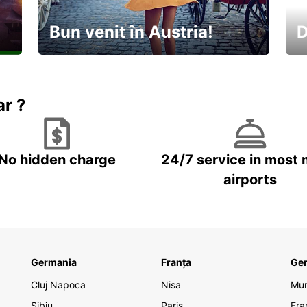
Bun venit în Austria!
D
În
Descoperiți natura și cultura
no
ar ?
No hidden charge
24/7 service in most 
airports
Germania
Franța
Ge
Cluj Napoca
Nisa
Mu
Sibiu
Paris
Fra