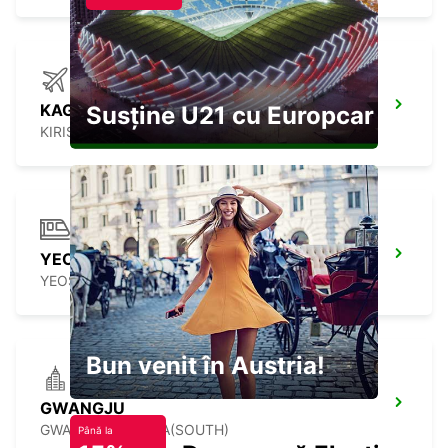
KAGOSHIMA AIRPORT
Susține U21 cu Europcar
KIRISHIMA - JAPAN
YEOSU EXPO STATION
YEOSU - KOREA(SOUTH)
Bun venit în Austria!
GWANGJU
GWANGJU - KOREA(SOUTH)
Până la