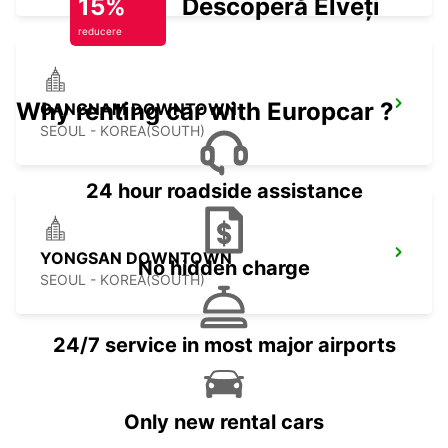
15%
Descoperă Elveția
reducere
Why renting car with Europcar ?
GANGNAM DOWNTOWN
SEOUL - KOREA(SOUTH)
24 hour roadside assistance
YONGSAN DOWNTOWN
No hidden charge
SEOUL - KOREA(SOUTH)
24/7 service in most major airports
Only new rental cars