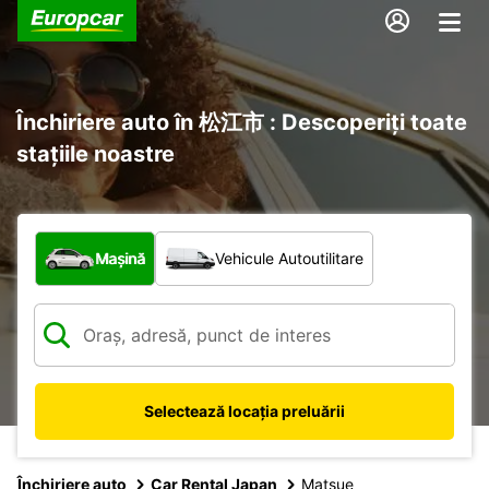
Închiriere auto în 松江市 : Descoperiți toate
stațiile noastre
Ce tip de vehicul?
Mașină
Vehicule Autoutilitare
Selectează locația preluării
Închiriere auto
Car Rental Japan
Matsue