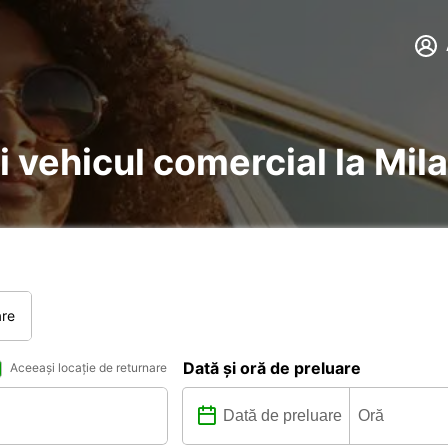
i vehicul comercial la Mil
are
Dată și oră de preluare
Aceeași locație de returnare