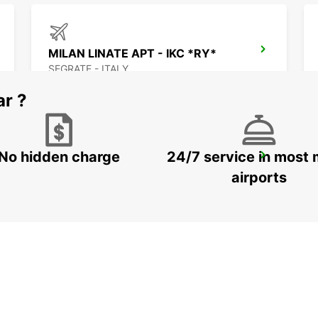
MILAN LINATE APT - IKC *RY*
SEGRATE - ITALY
ar ?
No hidden charge
24/7 service in most 
CASTELLANZA
CASTELLANZA - ITALY
airports