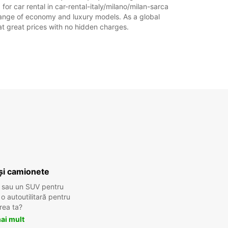
for car rental in car-rental-italy/milano/milan-sarca
ICĂ:
Închis
de range of economy and luxury models. As a global
xe suplimentare
l at great prices with no hidden charges.
 ore de funcționare pot varia datorită
rilor legale.
+39 (02) 66982964
Itinerariu
și camionete
 sau un SUV pentru
 autoutilitară pentru
rea ta?
ai mult