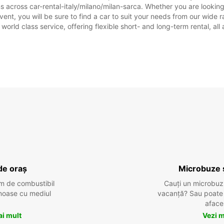
s across car-rental-italy/milano/milan-sarca. Whether you are looking 
DUMIN
 event, you will be sure to find a car to suit your needs from our wi
*Cu ta
 world class service, offering flexible short- and long-term rental, al
Aceste
sărbăto
de oraș
Microbuze 
m de combustibil
Cauți un microbuz
tenoase cu mediul
vacanță? Sau poate o
aface
ai mult
Vezi m