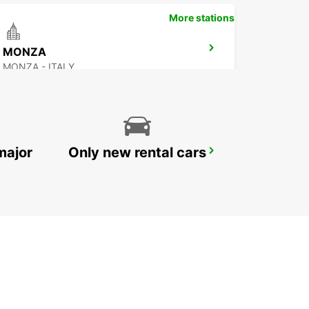
More stations
MONZA
MONZA - ITALY
major
Only new rental cars
LODI
LODI - ITALY