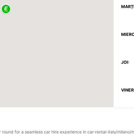
MARȚI
MIERC
JOI:
VINERI
SÂMB
ar round for a seamless car hire experience in car-rental-italy/milano