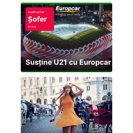
suplimentar
Șofer
inclus
Susține U21 cu Europcar