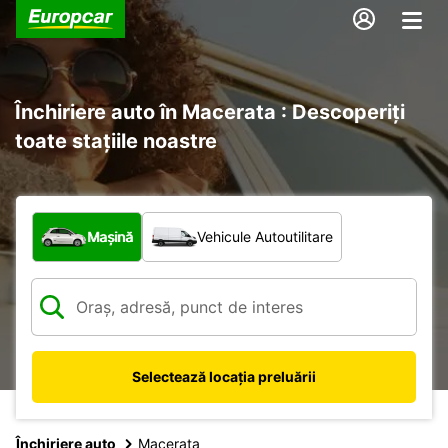
Închiriere auto în Macerata : Descoperiți
toate stațiile noastre
Ce tip de vehicul?
Mașină
Vehicule Autoutilitare
Selectează locația preluării
Închiriere auto
Macerata