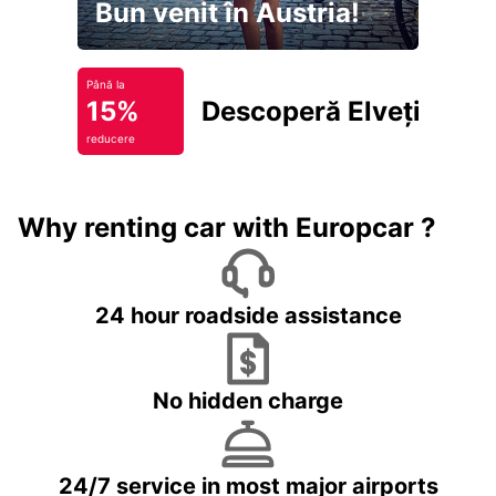
Bun venit în Austria!
Până la
15%
Descoperă Elveția
reducere
Why renting car with Europcar ?
24 hour roadside assistance
No hidden charge
24/7 service in most major airports