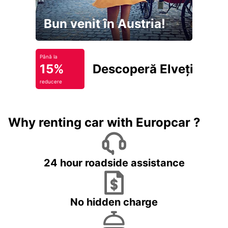
Bun venit în Austria!
Până la
15%
Descoperă Elveția
reducere
Why renting car with Europcar ?
24 hour roadside assistance
No hidden charge