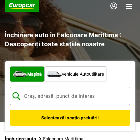
Închiriere auto în Falconara Marittima :
Descoperiți toate stațiile noastre
Ce tip de vehicul?
Mașină
Vehicule Autoutilitare
Selectează locația preluării
Închiriere auto
Falconara Marittima