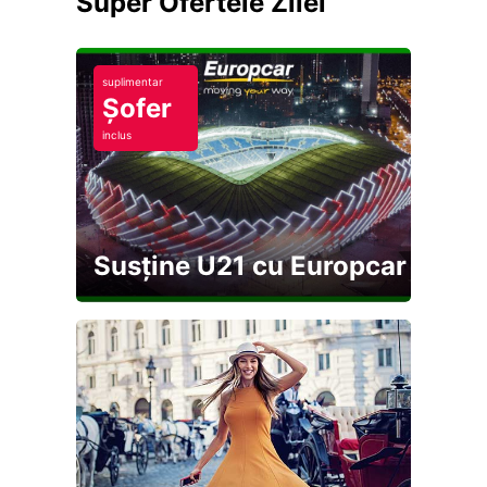
Super Ofertele Zilei
suplimentar
Șofer
inclus
Susține U21 cu Europcar