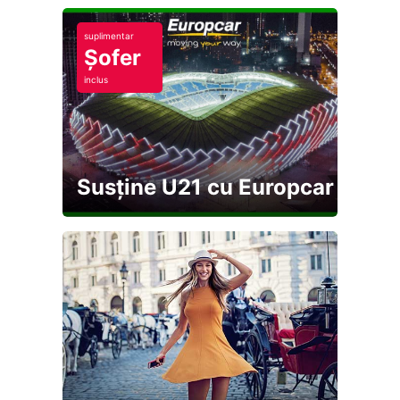
suplimentar
Șofer
inclus
Susține U21 cu Europcar