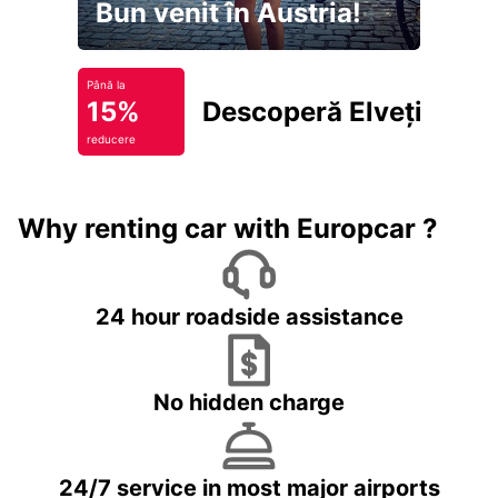
Bun venit în Austria!
Până la
15%
Descoperă Elveția
reducere
Why renting car with Europcar ?
24 hour roadside assistance
No hidden charge
24/7 service in most major airports