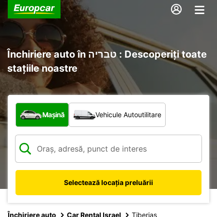
Închiriere auto în טבריה : Descoperiți toate
stațiile noastre
Ce tip de vehicul?
Mașină
Vehicule Autoutilitare
Selectează locația preluării
Închiriere auto
Car Rental Israel
Tiberias