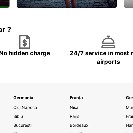
În
Descoperiți natura și cultura
no
ar ?
No hidden charge
24/7 service in most 
airports
Germania
Franța
Ge
Cluj Napoca
Nisa
Mu
Sibiu
Paris
Fra
București
Bordeaux
Ha