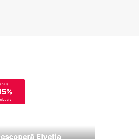
ână la
15%
educere
escoperă Elveția