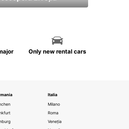
 cele mai atractive mașini ale
astre
major
Only new rental cars
rmania
Italia
nchen
Milano
nkfurt
Roma
mburg
Veneția