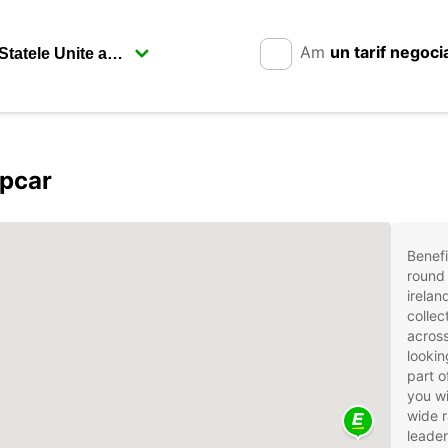
Am
un tarif negoci
opcar
Benefi
round 
irelan
collec
across
lookin
part o
you wi
wide r
leader