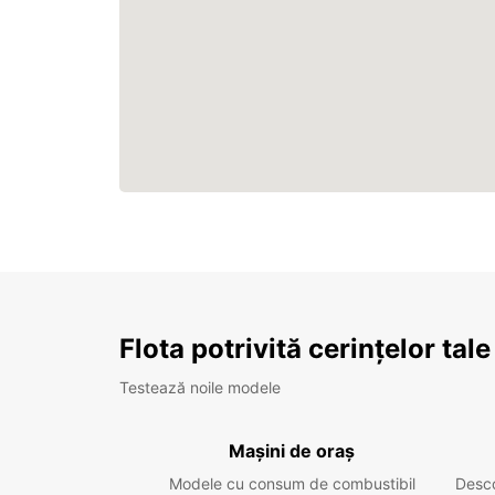
Flota potrivită cerințelor tale
Testează noile modele
Mașini de oraș
Modele cu consum de combustibil
Desc