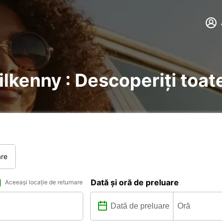
Kilkenny : Descoperiți toate
are
Dată și oră de preluare
Aceeași locație de returnare