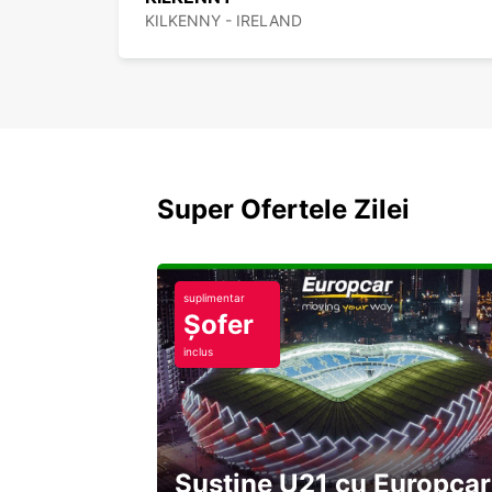
KILKENNY - IRELAND
Super Ofertele Zilei
suplimentar
Șofer
inclus
Susține U21 cu Europcar