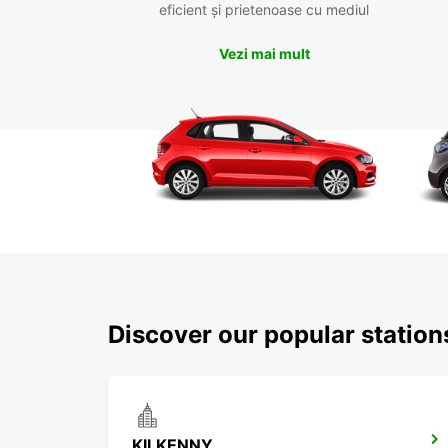
eficient și prietenoase cu mediul
Vezi mai mult
Discover our popular station
KILKENNY