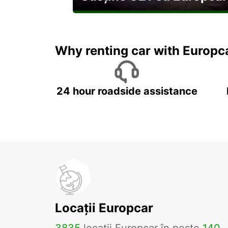
Explorați Georgia pe durata U21
Why renting car with Europc
24 hour roadside assistance
Locații Europcar