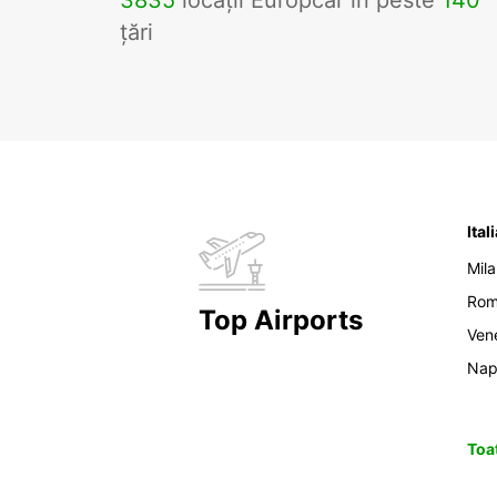
3835
locații Europcar în peste
140
țări
Ital
Mil
Ro
Top Airports
Ven
Nap
Toat