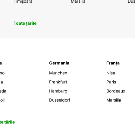
Timișoara
Marsilia
Dus
Toate țările
ia
Germania
Franța
ano
Munchen
Nisa
ma
Frankfurt
Paris
eția
Hamburg
Bordeaux
oli
Dusseldorf
Marsilia
e țările