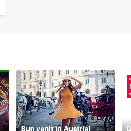
P
r
Bun venit în Austria!
D