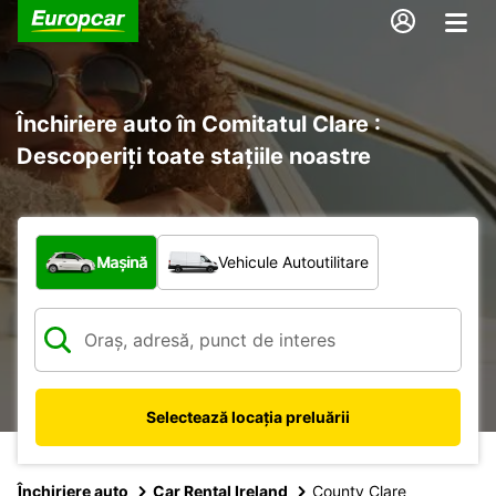
Închiriere auto în Comitatul Clare :
Descoperiți toate stațiile noastre
Ce tip de vehicul?
Mașină
Vehicule Autoutilitare
Selectează locația preluării
Închiriere auto
Car Rental Ireland
County Clare