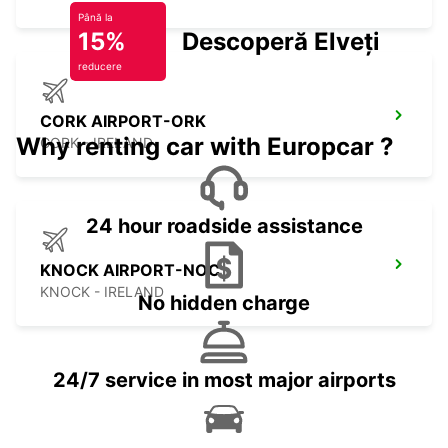
Până la
15%
Descoperă Elveția
reducere
CORK AIRPORT-ORK
Why renting car with Europcar ?
CORK - IRELAND
24 hour roadside assistance
KNOCK AIRPORT-NOC
KNOCK - IRELAND
No hidden charge
24/7 service in most major airports