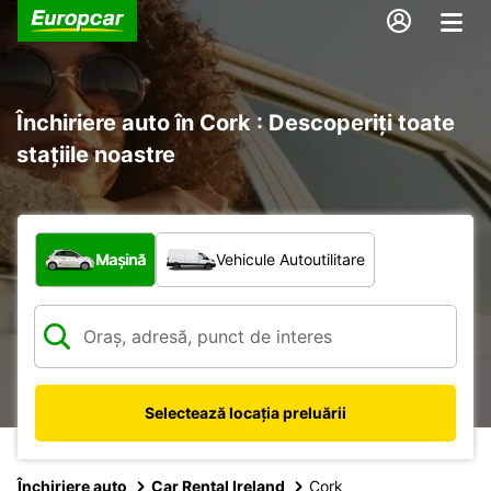
Închiriere auto în Cork : Descoperiți toate
stațiile noastre
Ce tip de vehicul?
Mașină
Vehicule Autoutilitare
Selectează locația preluării
Închiriere auto
Car Rental Ireland
Cork