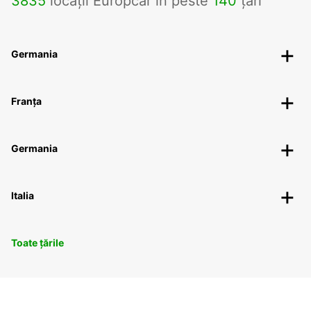
3835
locații Europcar în peste
140
țări
Germania
Franța
Germania
Italia
Toate țările