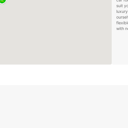
suit 
luxury
oursel
flexib
with n