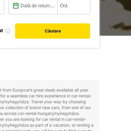
at
Căutare
t from Europcar’s great deals available all year
for a seamless car hire experience in car-rental-
ry/nyíregyháza. Travel your way by choosing
ur collection of brand new cars, from one of our
ns across car-rental-hungary/nyíregyháza.
r you are looking for car rental in car-rental-
y/nyíregyháza as part of a vacation, or renting a
r a special event, you will be sure to find a car to