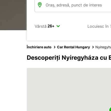
Vârstă
Locuiesc în
Închiriere auto
Car Rental Hungary
Nyiregyh
Descoperiți Nyíregyháza cu 