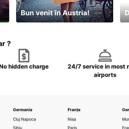
Bun venit în Austria!
D
În
Descoperiți natura și cultura
no
ar ?
No hidden charge
24/7 service in most 
airports
Germania
Franța
Ge
Cluj Napoca
Nisa
Mu
Sibiu
Paris
Fra