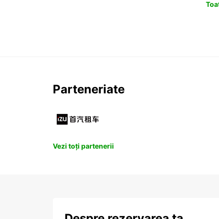
Toat
Parteneriate
Vezi toți partenerii
Despre rezervarea ta