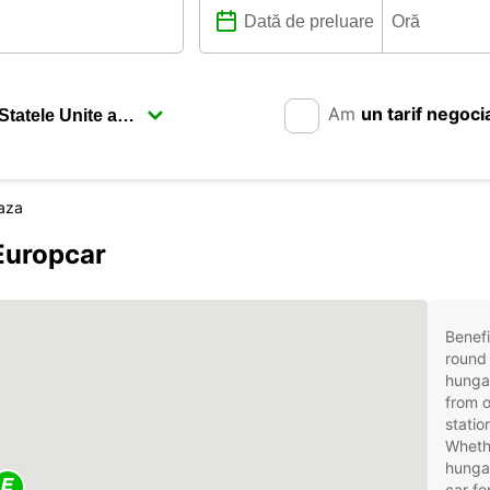
Am
un tarif negoci
aza
Europcar
Benefi
round 
hunga
from o
statio
Whethe
hungar
car fo