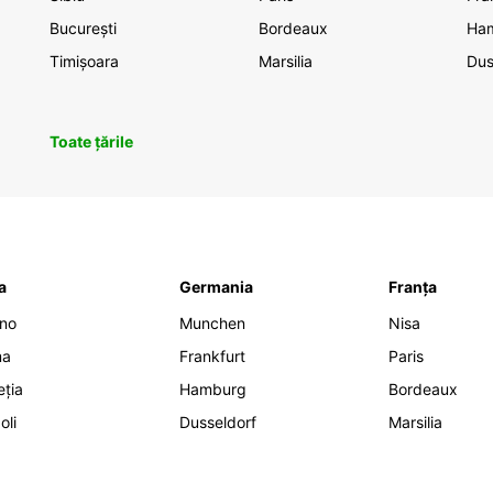
București
Bordeaux
Ha
Timișoara
Marsilia
Dus
Toate țările
ia
Germania
Franța
ano
Munchen
Nisa
ma
Frankfurt
Paris
eția
Hamburg
Bordeaux
oli
Dusseldorf
Marsilia