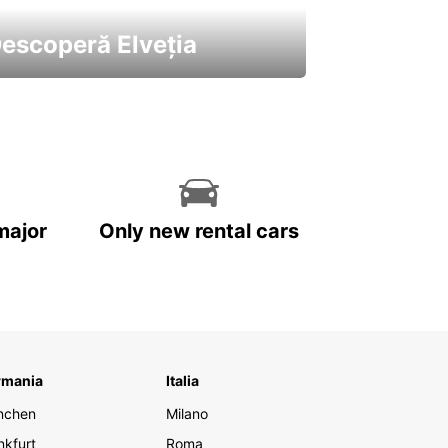
escoperă Elveția
 cele mai atractive mașini ale
astre
major
Only new rental cars
rmania
Italia
nchen
Milano
nkfurt
Roma