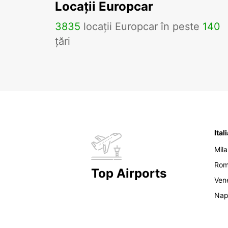
Locații Europcar
3835
locații Europcar în peste
140
țări
Ital
Mil
Ro
Top Airports
Ven
Nap