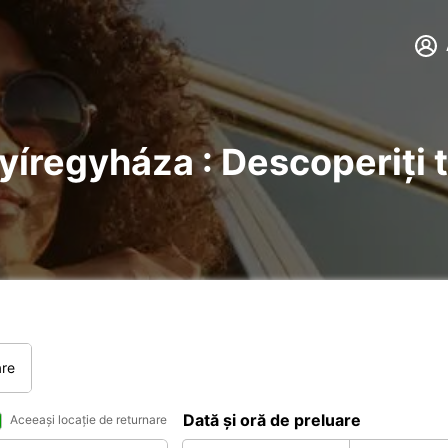
Nyíregyháza : Descoperiți t
are
Dată și oră de preluare
Aceeași locație de returnare