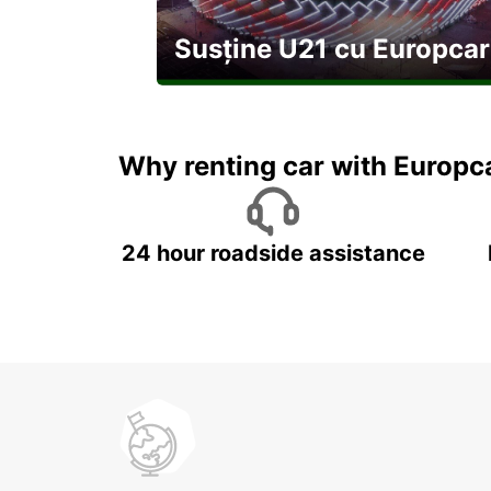
Susține U21 cu Europcar
Explorați Georgia pe durata U21
Why renting car with Europc
24 hour roadside assistance