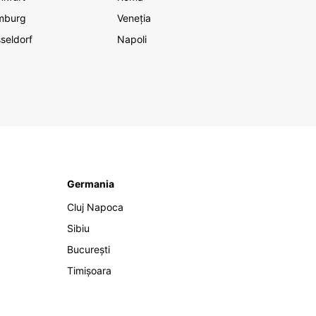
mburg
Veneția
seldorf
Napoli
Germania
Cluj Napoca
Sibiu
București
Timișoara