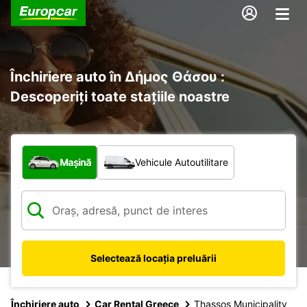
Închiriere auto în Δήμος Θάσου :
Descoperiți toate stațiile noastre
Ce tip de vehicul?
Mașină
Vehicule Autoutilitare
Selectează locația preluării
Închiriere auto
Car Rental Greece
Thassos Municipality