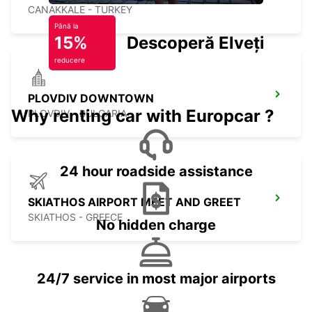
CANAKKALE - TURKEY
Până la
15%
Descoperă Elveția
reducere
PLOVDIV DOWNTOWN
Why renting car with Europcar ?
PLOVDIV - BULGARIA
24 hour roadside assistance
SKIATHOS AIRPORT MEET AND GREET
SKIATHOS - GREECE
No hidden charge
24/7 service in most major airports