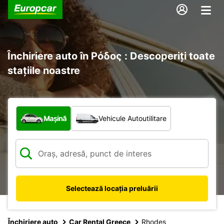
Închiriere auto în Ρόδος : Descoperiți toate
stațiile noastre
Ce tip de vehicul?
Mașină
Vehicule Autoutilitare
Selectează locația preluării
Închiriere auto
Car Rental Greece
Rhodes