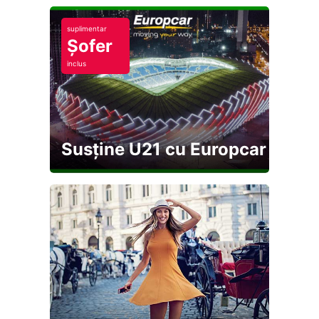
suplimentar
Șofer
inclus
Susține U21 cu Europcar