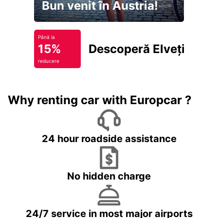
Bun venit în Austria!
Până la
15%
Descoperă Elveția
reducere
Why renting car with Europcar ?
24 hour roadside assistance
No hidden charge
24/7 service in most major airports