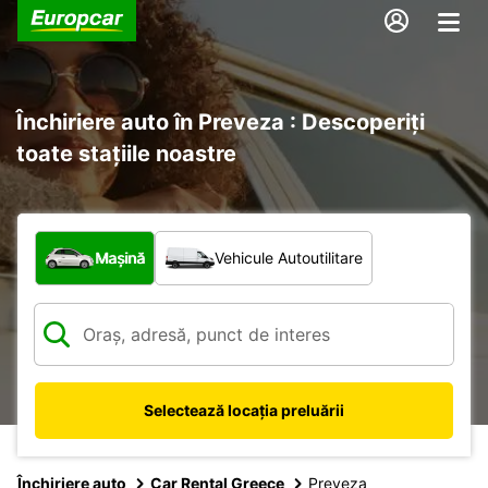
Închiriere auto în Preveza : Descoperiți
toate stațiile noastre
Ce tip de vehicul?
Mașină
Vehicule Autoutilitare
Selectează locația preluării
Închiriere auto
Car Rental Greece
Preveza