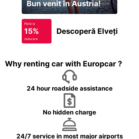
Bun venit în Austria!
Până la
15%
Descoperă Elveția
reducere
Why renting car with Europcar ?
24 hour roadside assistance
No hidden charge
24/7 service in most major airports