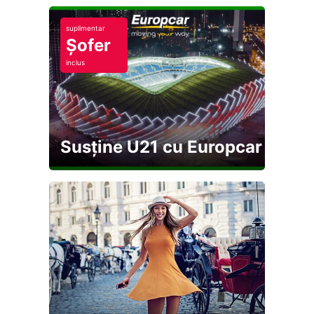
suplimentar
Șofer
inclus
Susține U21 cu Europcar