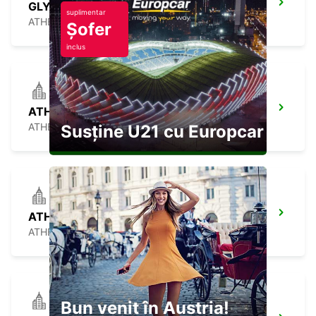
GLYFADA
suplimentar
ATHENS - GREECE
Șofer
inclus
ATHENS CITY
ATHENS - GREECE
Susține U21 cu Europcar
ATHENS ACROPOLIS STATION
ATHENS - GREECE
Bun venit în Austria!