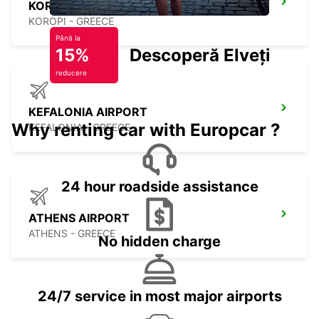
KOROPI STATION
KOROPI - GREECE
Până la
15%
Descoperă Elveția
reducere
KEFALONIA AIRPORT
Why renting car with Europcar ?
KEFALONIA - GREECE
24 hour roadside assistance
ATHENS AIRPORT
ATHENS - GREECE
No hidden charge
24/7 service in most major airports