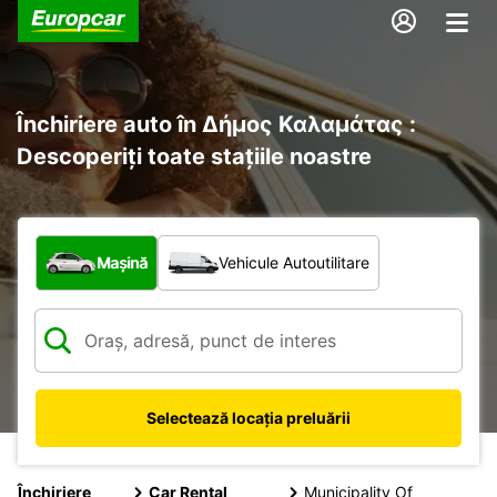
Închiriere auto în Δήμος Καλαμάτας :
Descoperiți toate stațiile noastre
Ce tip de vehicul?
Mașină
Vehicule Autoutilitare
Selectează locația preluării
Închiriere
Car Rental
Municipality Of