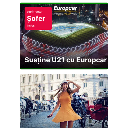
suplimentar
Șofer
inclus
Susține U21 cu Europcar