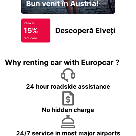
Bun venit în Austria!
Până la
15%
Descoperă Elveția
reducere
Why renting car with Europcar ?
24 hour roadside assistance
No hidden charge
24/7 service in most major airports