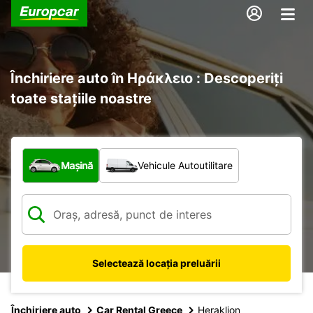
Închiriere auto în Ηράκλειο : Descoperiți
toate stațiile noastre
Ce tip de vehicul?
Mașină
Vehicule Autoutilitare
Selectează locația preluării
Închiriere auto
Car Rental Greece
Heraklion