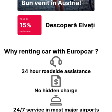
Bun venit în Austria!
Până la
15%
Descoperă Elveția
reducere
Why renting car with Europcar ?
24 hour roadside assistance
No hidden charge
24/7 service in most major airports