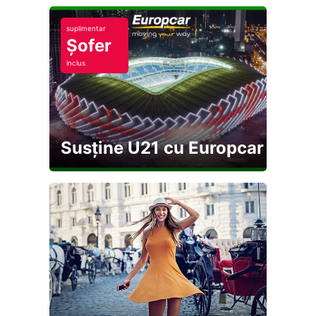
suplimentar
Șofer
inclus
Susține U21 cu Europcar