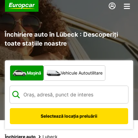
Închiriere auto în Lübeck : Descoperiți
toate stațiile noastre
Ce tip de vehicul?
Mașină
Vehicule Autoutilitare
Selectează locația preluării
Închiriere auto
Lubeck