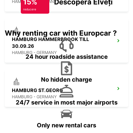
15%
Descoperă Elveția
HAMBURG - GERMANY
reducere
Why renting car with Europcar ?
HAMBURG HAMMERBROOK TILL
30.09.26
HAMBURG - GERMANY
24 hour roadside assistance
No hidden charge
HAMBURG ST.GEORG
HAMBURG - GERMANY
24/7 service in most major airports
Only new rental cars