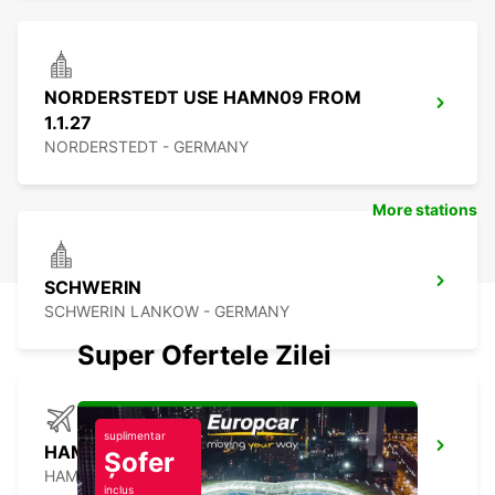
NORDERSTEDT USE HAMN09 FROM
1.1.27
NORDERSTEDT - GERMANY
More stations
SCHWERIN
SCHWERIN LANKOW - GERMANY
Super Ofertele Zilei
suplimentar
HAMBURG AIRPORT -IKC-
Șofer
HAMBURG - GERMANY
inclus