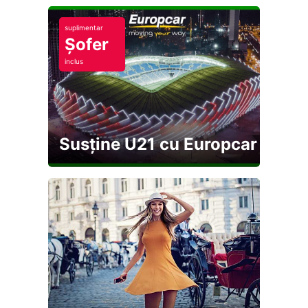
suplimentar
Șofer
inclus
Susține U21 cu Europcar