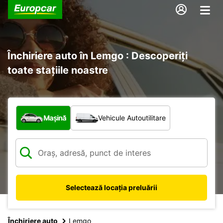
Închiriere auto în Lemgo : Descoperiți
toate stațiile noastre
Ce tip de vehicul?
Mașină
Vehicule Autoutilitare
Selectează locația preluării
Închiriere auto
Lemgo