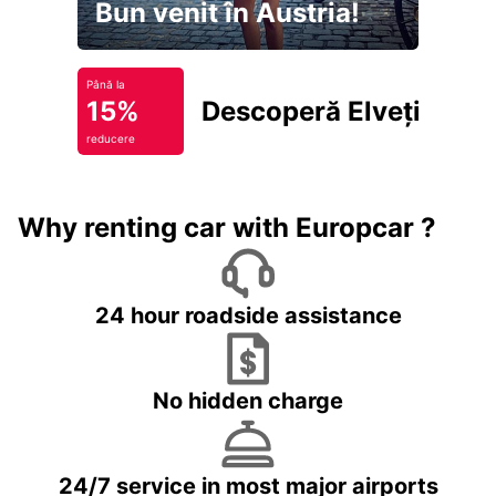
Bun venit în Austria!
Până la
15%
Descoperă Elveția
reducere
Why renting car with Europcar ?
24 hour roadside assistance
No hidden charge
24/7 service in most major airports