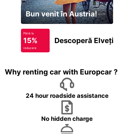
Bun venit în Austria!
Până la
15%
Descoperă Elveția
reducere
Why renting car with Europcar ?
24 hour roadside assistance
No hidden charge