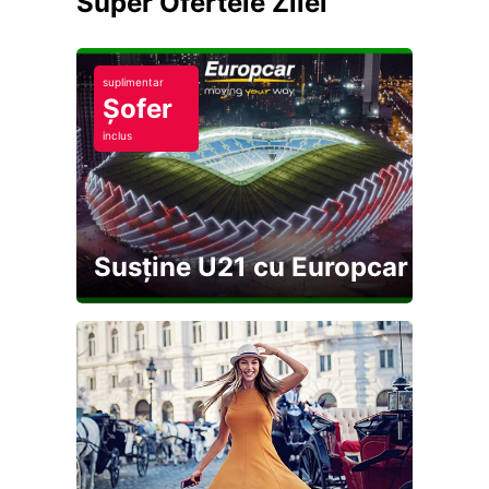
Super Ofertele Zilei
suplimentar
Șofer
inclus
Susține U21 cu Europcar