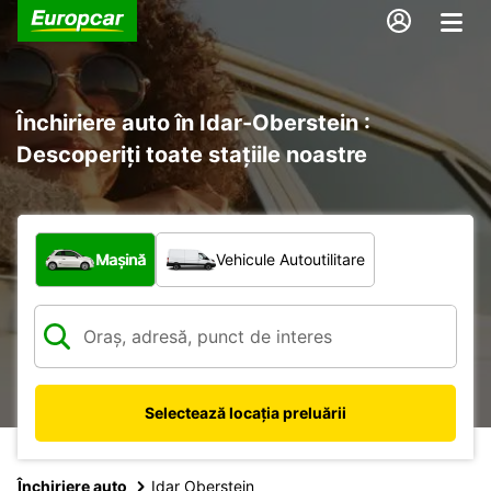
Închiriere auto în Idar-Oberstein :
Descoperiți toate stațiile noastre
Ce tip de vehicul?
Mașină
Vehicule Autoutilitare
Selectează locația preluării
Închiriere auto
Idar Oberstein