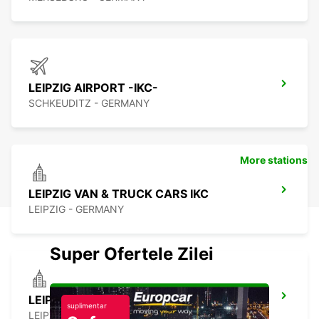
LEIPZIG AIRPORT -IKC-
SCHKEUDITZ - GERMANY
More stations
LEIPZIG VAN & TRUCK CARS IKC
LEIPZIG - GERMANY
Super Ofertele Zilei
LEIPZIG CITY *NO TRUCKS* -IKC-
suplimentar
LEIPZIG - GERMANY