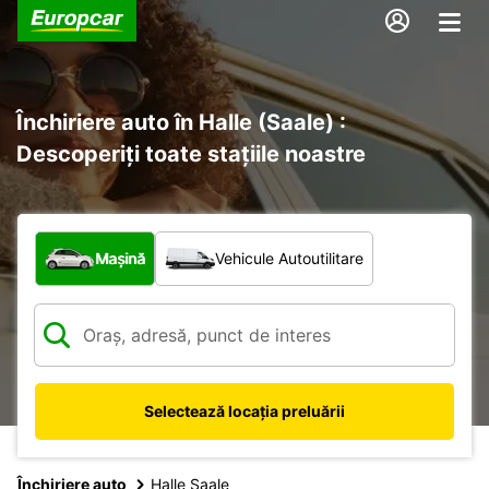
Închiriere auto în Halle (Saale) :
Descoperiți toate stațiile noastre
Ce tip de vehicul?
Mașină
Vehicule Autoutilitare
Selectează locația preluării
Închiriere auto
Halle Saale