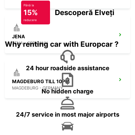
Până la
15%
Descoperă Elveția
reducere
JENA
Why renting car with Europcar ?
JENA - GERMANY
24 hour roadside assistance
MAGDEBURG TILL 10PM
MAGDEBURG - GERMANY
No hidden charge
24/7 service in most major airports