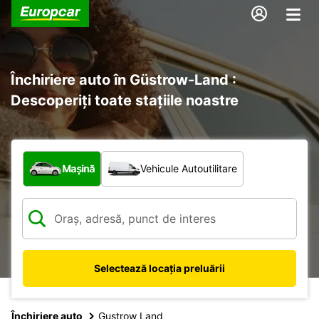
Închiriere auto în Güstrow-Land :
Descoperiți toate stațiile noastre
Ce tip de vehicul?
Mașină
Vehicule Autoutilitare
Selectează locația preluării
Închiriere auto
Gustrow Land