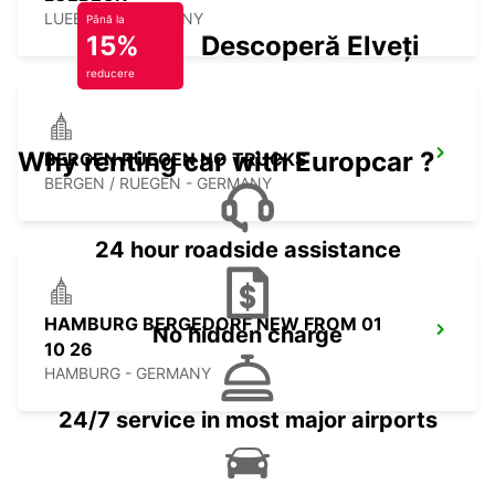
LUEBECK - GERMANY
Până la
15%
Descoperă Elveția
reducere
Why renting car with Europcar ?
BERGEN RUEGEN NO TRUCKS
BERGEN / RUEGEN - GERMANY
24 hour roadside assistance
HAMBURG BERGEDORF NEW FROM 01
No hidden charge
10 26
HAMBURG - GERMANY
24/7 service in most major airports